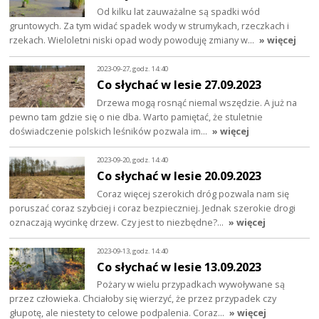
Od kilku lat zauważalne są spadki wód
gruntowych. Za tym widać spadek wody w strumykach, rzeczkach i
rzekach. Wieloletni niski opad wody powoduję zmiany w…
» więcej
2023-09-27, godz. 14:40
Co słychać w lesie 27.09.2023
Drzewa mogą rosnąć niemal wszędzie. A już na
pewno tam gdzie się o nie dba. Warto pamiętać, że stuletnie
doświadczenie polskich leśników pozwala im…
» więcej
2023-09-20, godz. 14:40
Co słychać w lesie 20.09.2023
Coraz więcej szerokich dróg pozwala nam się
poruszać coraz szybciej i coraz bezpieczniej. Jednak szerokie drogi
oznaczają wycinkę drzew. Czy jest to niezbędne?…
» więcej
2023-09-13, godz. 14:40
Co słychać w lesie 13.09.2023
Pożary w wielu przypadkach wywoływane są
przez człowieka. Chciałoby się wierzyć, że przez przypadek czy
głupotę, ale niestety to celowe podpalenia. Coraz…
» więcej