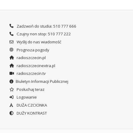
Zadzwoń do studia: 510 777 666
Czujny non stop: 510 777 222
Wyślij do nas wiadomość
Prognoza pogody
radioszczecin.pl
radioszczecinextra.pl
radioszczecin.tv
Biuletyn Informacji Publicznej
Posłuchaj teraz
Logowanie
DUŻA CZCIONKA
DUŻY KONTRAST