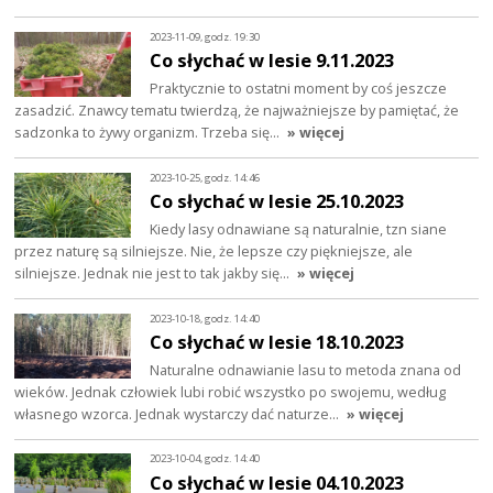
2023-11-09, godz. 19:30
Co słychać w lesie 9.11.2023
Praktycznie to ostatni moment by coś jeszcze
zasadzić. Znawcy tematu twierdzą, że najważniejsze by pamiętać, że
sadzonka to żywy organizm. Trzeba się…
» więcej
2023-10-25, godz. 14:46
Co słychać w lesie 25.10.2023
Kiedy lasy odnawiane są naturalnie, tzn siane
przez naturę są silniejsze. Nie, że lepsze czy piękniejsze, ale
silniejsze. Jednak nie jest to tak jakby się…
» więcej
2023-10-18, godz. 14:40
Co słychać w lesie 18.10.2023
Naturalne odnawianie lasu to metoda znana od
wieków. Jednak człowiek lubi robić wszystko po swojemu, według
własnego wzorca. Jednak wystarczy dać naturze…
» więcej
2023-10-04, godz. 14:40
Co słychać w lesie 04.10.2023