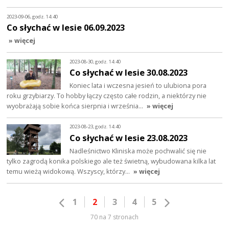
2023-09-06, godz. 14:40
Co słychać w lesie 06.09.2023
» więcej
2023-08-30, godz. 14:40
Co słychać w lesie 30.08.2023
Koniec lata i wczesna jesień to ulubiona pora
roku grzybiarzy. To hobby łączy często całe rodzin, a niektórzy nie
wyobrażają sobie końca sierpnia i września…
» więcej
2023-08-23, godz. 14:40
Co słychać w lesie 23.08.2023
Nadleśnictwo Kliniska może pochwalić się nie
tylko zagrodą konika polskiego ale też świetną, wybudowana kilka lat
temu wieżą widokową. Wszyscy, którzy…
» więcej
1
2
3
4
5
70 na 7 stronach