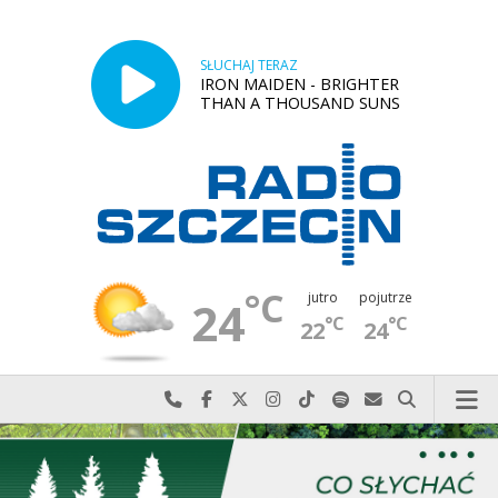
SŁUCHAJ TERAZ
IRON MAIDEN - BRIGHTER
THAN A THOUSAND SUNS
°C
jutro
pojutrze
24
°C
°C
22
24
Najlepiej po prostu do nas zadzwoń
Odwiedź nas na Facebook-u
Odwiedź nas na X
Odwiedź nas na Instagram-ie
Odwiedź nas na TikTok-u
Szukaj nas na Spotify
Wyślij do nas w
Szukaj