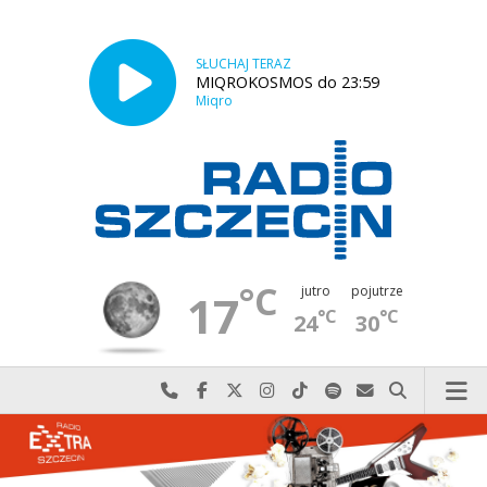
SŁUCHAJ TERAZ
MIQROKOSMOS do 23:59
Miqro
°C
jutro
pojutrze
17
°C
°C
24
30
Najlepiej po prostu do nas zadzwoń
Odwiedź nas na Facebook-u
Odwiedź nas na X
Odwiedź nas na Instagram-ie
Odwiedź nas na TikTok-u
Szukaj nas na Spotify
Wyślij do nas w
Szukaj