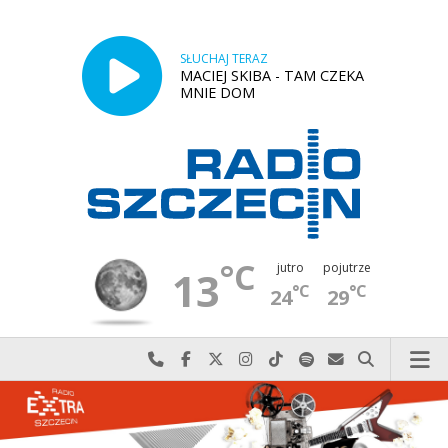
SŁUCHAJ TERAZ
MACIEJ SKIBA - TAM CZEKA
MNIE DOM
°C
jutro
pojutrze
13
°C
°C
24
29
Najlepiej po prostu do nas zadzwoń
Odwiedź nas na Facebook-u
Odwiedź nas na X
Odwiedź nas na Instagram-ie
Odwiedź nas na TikTok-u
Szukaj nas na Spotify
Wyślij do nas w
Szukaj