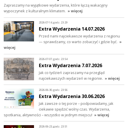
Zapraszamy na wyjątkowe wydarzenia, które łączą wakacyjny
wypoczynek z kulturalnym klimatem.
» więcej
2026-07-14, godz. 23:29
Extra Wydarzenia 14.07.2026
Przed nami najciekawsze wydarzenia z regionu
— sprawdzamy, co warto zobaczyć i gdzie być.
»
więcej
2026-07-07, godz. 23:54
Extra Wydarzenia 7.07.2026
Jak co tydzień zapraszamy na przegląd
najciekawszych wydarzeń w regionie.
» więcej
2026-06-30, godz. 23:56
Extra Wydarzenia 30.06.2026
Jak zawsze o tej porze – podpowiadamy, jak
ciekawie spędzić wolny czas. Wydarzenia,
spotkania, aktywności – wszystko w jednym miejscu!
» więcej
2026-06-23, godz. 23:51