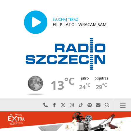
SŁUCHAJ TERAZ
FILIP LATO - WRACAM SAM
°C
jutro
pojutrze
13
°C
°C
24
29
Najlepiej po prostu do nas zadzwoń
Odwiedź nas na Facebook-u
Odwiedź nas na X
Odwiedź nas na Instagram-ie
Odwiedź nas na TikTok-u
Szukaj nas na Spotify
Wyślij do nas w
Szukaj