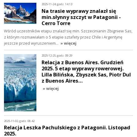
2025-11-24, godz. 14:13
Na trasie wyprawy znalazł się
min.słynny szczyt w Patagonii -
Cerro Torre
Wśród uczestników etapu znalazł się min. Szczecinianin Zbigniew Sas,
z którym rozmawiałam o 5 etapie sztafety przez Chile i Argentynę
jeszcze przed wyruszeniem…
» więcej
2025-12-25, godz. 09:29
Relacja z Buenos Aires. Grudzień
2025. 5 etap wyprawy rowerowej.
Lilla Bilińska, Zbyszek Sas, Piotr Dul
z Buenos Aires…
» więcej
2025-11-02, godz. 08:42
Relacja Leszka Pachulskiego z Patagonii. Listopad
2025.