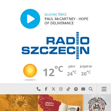
SŁUCHAJ TERAZ
PAUL McCARTNEY - HOPE
OF DELIVERANCE
°C
jutro
pojutrze
12
°C
°C
24
30
Najlepiej po prostu do nas zadzwoń
Odwiedź nas na Facebook-u
Odwiedź nas na X
Odwiedź nas na Instagram-ie
Odwiedź nas na TikTok-u
Szukaj nas na Spotify
Wyślij do nas w
Szukaj