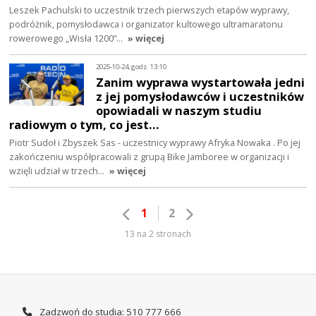
Leszek Pachulski to uczestnik trzech pierwszych etapów wyprawy,
podróżnik, pomysłodawca i organizator kultowego ultramaratonu
rowerowego „Wisła 1200”…
» więcej
2025-10-24, godz. 13:10
Zanim wyprawa wystartowała jedni
z jej pomysłodawców i uczestników
opowiadali w naszym studiu
radiowym o tym, co jest…
Piotr Sudoł i Zbyszek Sas - uczestnicy wyprawy Afryka Nowaka . Po jej
zakończeniu współpracowali z grupą Bike Jamboree w organizacji i
wzięli udział w trzech…
» więcej
1
2
13 na 2 stronach
Zadzwoń do studia: 510 777 666