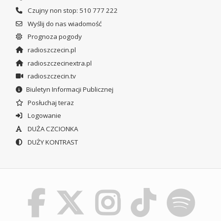
Czujny non stop: 510 777 222
Wyślij do nas wiadomość
Prognoza pogody
radioszczecin.pl
radioszczecinextra.pl
radioszczecin.tv
Biuletyn Informacji Publicznej
Posłuchaj teraz
Logowanie
DUŻA CZCIONKA
DUŻY KONTRAST