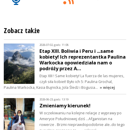
Zobacz także
2026-07-02, godz. 11:08
Etap XIII. Boliwia i Peru i ...same
kobiety! Ich reprezentantka Paulina
Warkocka opowiedziała nam o
podróży przez A…
Etap XIII ! Same kobiety! La fuerza de las mujeres,
czyli siła kobiet! Było ich 5: Paulina Grochal,
Paulina Warkocka, Kasia Bujnicka, Jola Śledż i Bogusia…
» więcej
2026-06-23, godz. 13:19
Zmieniamy kierunek!
W oczekiwaniu na kolejne relacje z wyprawy po
Ameryce Południowej dziś ...Afganistan na
rowerze . Brzmi nieprawdopodobnie ale..do tego