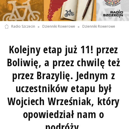
Radio Szczecin
»
Dzienniki Rowerowe
»
Dzienniki Rowerowe
Kolejny etap już 11! przez
Boliwię, a przez chwilę też
przez Brazylię. Jednym z
uczestników etapu był
Wojciech Wrześniak, który
opowiedział nam o
podróży.