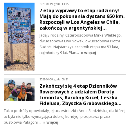
2026-01-19, godz. 13:15
7 etap wyprawy to etap rodzinny!
Mają do pokonania dystans 950 km.
Rozpoczęli w Los Angeles w Chile,
zakończą w argentyńskiej…
Jadą 3 rodziny. Czteroosobowa Mirka Wlekłego,
dwuosobowa Ewy Nowak, dwuosobowa Piotra
Sudoła. Najstarszy uczestnik etapu ma 53 lata,
najmłodszy 9 lat. Plan…
» więcej
2026-01-09, godz. 08:31
Zakończył się 4 etap Dzienników
Rowerowych z udziałem Doroty
Limontas, Karoliny Kucel, Leszka
Fidelusa, Zbyszka Grabowskiego…
Tak o podróży opowiadały jej uczestniczki : Anna Śledzińska, dla której
to była nie tylko wymagająca dobrej kondycji przeprawa przez
pustkowia Patagonii…
» więcej