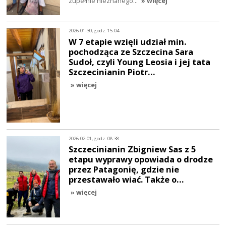
zupełnie nieznanego…
» więcej
2026-01-30, godz. 15:04
W 7 etapie wzięli udział min.
pochodząca ze Szczecina Sara
Sudoł, czyli Young Leosia i jej tata
Szczecinianin Piotr…
» więcej
2026-02-01, godz. 08:38
Szczecinianin Zbigniew Sas z 5
etapu wyprawy opowiada o drodze
przez Patagonię, gdzie nie
przestawało wiać. Także o…
» więcej