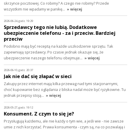
skrzynce pocztowej. Co robimy? A czego nie robimy? Przede
wszystkim nie wpadamy w panikę…
» więcej
2026-06-24, godz. 19:29
Sprzedawcy tego nie lubią. Dodatkowe
ubezpieczenie telefonu - za i przeciw. Bardziej
przeciw
Podobno mają być receptą na każde uszkodzenie sprzętu. Tak
zapewniają sprzedawcy. Po czasie jednak okazuje się, że
ubezpieczenie naszego telefonu obejmuje…
» więcej
2026-06-10, godz. 20:37
Jak nie dać się złapać w sieci
Zakupy przez internet mają kilka przewag nad tymi stacjonarnymi,
choć kupowanie bez oglądania z bliska nadal może być ryzykowne. Tu
jednak przepisy stoją…
» więcej
2026-05-27, godz. 19:12
Konsument. Z czym to się je?
Przysługują każdemu, ale nie każdy o tym wie, a jeśli wie - nie zawsze
umie z nich korzystać. Prawa konsumenta - czym są, na co pozwalają i