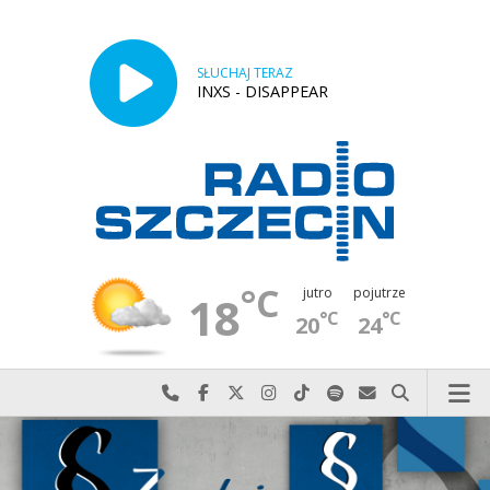
SŁUCHAJ TERAZ
INXS - DISAPPEAR
°C
jutro
pojutrze
18
°C
°C
20
24
Najlepiej po prostu do nas zadzwoń
Odwiedź nas na Facebook-u
Odwiedź nas na X
Odwiedź nas na Instagram-ie
Odwiedź nas na TikTok-u
Szukaj nas na Spotify
Wyślij do nas w
Szukaj