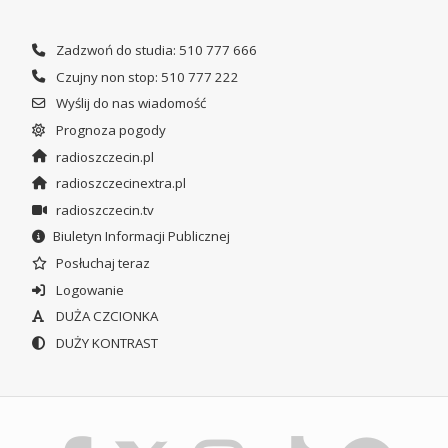
Zadzwoń do studia: 510 777 666
Czujny non stop: 510 777 222
Wyślij do nas wiadomość
Prognoza pogody
radioszczecin.pl
radioszczecinextra.pl
radioszczecin.tv
Biuletyn Informacji Publicznej
Posłuchaj teraz
Logowanie
DUŻA CZCIONKA
DUŻY KONTRAST