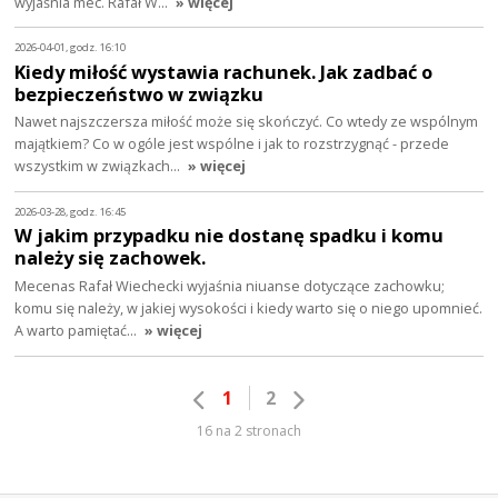
wyjaśnia mec. Rafał W…
» więcej
2026-04-01, godz. 16:10
Kiedy miłość wystawia rachunek. Jak zadbać o
bezpieczeństwo w związku
Nawet najszczersza miłość może się skończyć. Co wtedy ze wspólnym
majątkiem? Co w ogóle jest wspólne i jak to rozstrzygnąć - przede
wszystkim w związkach…
» więcej
2026-03-28, godz. 16:45
W jakim przypadku nie dostanę spadku i komu
należy się zachowek.
Mecenas Rafał Wiechecki wyjaśnia niuanse dotyczące zachowku;
komu się należy, w jakiej wysokości i kiedy warto się o niego upomnieć.
A warto pamiętać…
» więcej
1
2
16 na 2 stronach