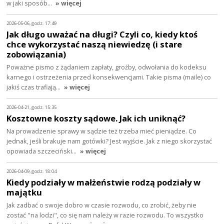
w jaki sposób…
» więcej
2026-05-06, godz. 17:49
Jak długo uważać na długi? Czyli co, kiedy ktoś
chce wykorzystać naszą niewiedzę (i stare
zobowiązania)
Poważne pismo z żądaniem zapłaty, groźby, odwołania do kodeksu
karnego i ostrzeżenia przed konsekwencjami. Takie pisma (maile) co
jakiś czas trafiają…
» więcej
2026-04-21, godz. 15:35
Kosztowne koszty sądowe. Jak ich uniknąć?
Na prowadzenie sprawy w sądzie też trzeba mieć pieniądze. Co
jednak, jeśli brakuje nam gotówki? Jest wyjście. Jak z niego skorzystać
opowiada szczeciński…
» więcej
2026-04-09, godz. 18:04
Kiedy podziały w małżeństwie rodzą podziały w
majątku
Jak zadbać o swoje dobro w czasie rozwodu, co zrobić, żeby nie
zostać "na lodzi", co się nam należy w razie rozwodu. To wszystko