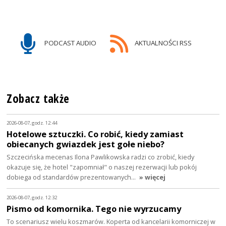
PODCAST AUDIO
AKTUALNOŚCI RSS
Zobacz także
2026-08-07, godz. 12:44
Hotelowe sztuczki. Co robić, kiedy zamiast
obiecanych gwiazdek jest gołe niebo?
Szczecińska mecenas Ilona Pawlikowska radzi co zrobić, kiedy
okazuje się, że hotel "zapomniał" o naszej rezerwacji lub pokój
dobiega od standardów prezentowanych…
» więcej
2026-08-07, godz. 12:32
Pismo od komornika. Tego nie wyrzucamy
To scenariusz wielu koszmarów. Koperta od kancelarii komorniczej w