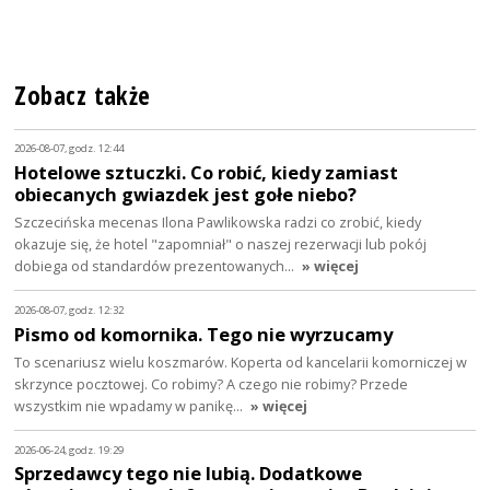
Zobacz także
2026-08-07, godz. 12:44
Hotelowe sztuczki. Co robić, kiedy zamiast
obiecanych gwiazdek jest gołe niebo?
Szczecińska mecenas Ilona Pawlikowska radzi co zrobić, kiedy
okazuje się, że hotel "zapomniał" o naszej rezerwacji lub pokój
dobiega od standardów prezentowanych…
» więcej
2026-08-07, godz. 12:32
Pismo od komornika. Tego nie wyrzucamy
To scenariusz wielu koszmarów. Koperta od kancelarii komorniczej w
skrzynce pocztowej. Co robimy? A czego nie robimy? Przede
wszystkim nie wpadamy w panikę…
» więcej
2026-06-24, godz. 19:29
Sprzedawcy tego nie lubią. Dodatkowe