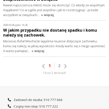
Nawet najszczersza miłość może się skończyć. Co wtedy ze wspólnym
majątkiem? Co w ogóle jest wspólne i jak to rozstrzygnąć - przede
wszystkim w związkach…
» więcej
2026-03-28, godz. 16:45
W jakim przypadku nie dostanę spadku i komu
należy się zachowek.
Mecenas Rafał Wiechecki wyjaśnia niuanse dotyczące zachowku;
komu się należy, w jakiej wysokości i kiedy warto się o niego upomnieć.
A warto pamiętać…
» więcej
1
2
16 na 2 stronach
Zadzwoń do studia: 510 777 666
Czujny non stop: 510 777 222