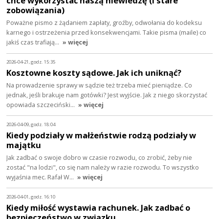
chce wykorzystać naszą niewiedzę (i stare
zobowiązania)
Poważne pismo z żądaniem zapłaty, groźby, odwołania do kodeksu
karnego i ostrzeżenia przed konsekwencjami. Takie pisma (maile) co
jakiś czas trafiają…
» więcej
2026-04-21, godz. 15:35
Kosztowne koszty sądowe. Jak ich uniknąć?
Na prowadzenie sprawy w sądzie też trzeba mieć pieniądze. Co
jednak, jeśli brakuje nam gotówki? Jest wyjście. Jak z niego skorzystać
opowiada szczeciński…
» więcej
2026-04-09, godz. 18:04
Kiedy podziały w małżeństwie rodzą podziały w
majątku
Jak zadbać o swoje dobro w czasie rozwodu, co zrobić, żeby nie
zostać "na lodzi", co się nam należy w razie rozwodu. To wszystko
wyjaśnia mec. Rafał W…
» więcej
2026-04-01, godz. 16:10
Kiedy miłość wystawia rachunek. Jak zadbać o
bezpieczeństwo w związku