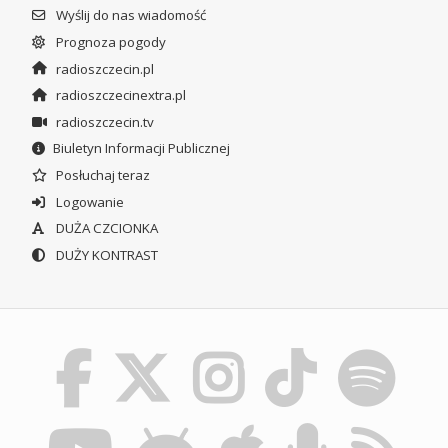
Wyślij do nas wiadomość
Prognoza pogody
radioszczecin.pl
radioszczecinextra.pl
radioszczecin.tv
Biuletyn Informacji Publicznej
Posłuchaj teraz
Logowanie
DUŻA CZCIONKA
DUŻY KONTRAST