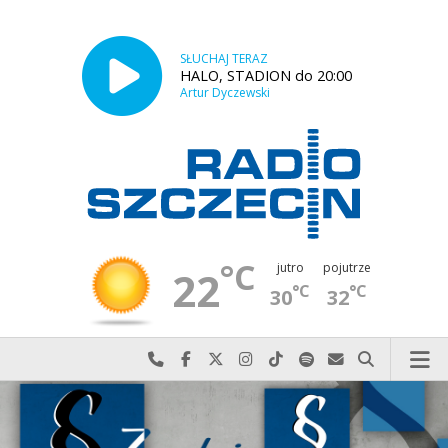
SŁUCHAJ TERAZ
HALO, STADION do 20:00
Artur Dyczewski
°C
jutro
pojutrze
22
°C
°C
30
32
Najlepiej po prostu do nas zadzwoń
Odwiedź nas na Facebook-u
Odwiedź nas na X
Odwiedź nas na Instagram-ie
Odwiedź nas na TikTok-u
Szukaj nas na Spotify
Wyślij do nas w
Szukaj