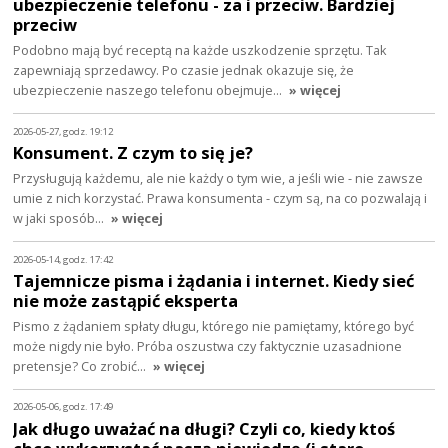
ubezpieczenie telefonu - za i przeciw. Bardziej
przeciw
Podobno mają być receptą na każde uszkodzenie sprzętu. Tak
zapewniają sprzedawcy. Po czasie jednak okazuje się, że
ubezpieczenie naszego telefonu obejmuje…
» więcej
2026-05-27, godz. 19:12
Konsument. Z czym to się je?
Przysługują każdemu, ale nie każdy o tym wie, a jeśli wie - nie zawsze
umie z nich korzystać. Prawa konsumenta - czym są, na co pozwalają i
w jaki sposób…
» więcej
2026-05-14, godz. 17:42
Tajemnicze pisma i żądania i internet. Kiedy sieć
nie może zastąpić eksperta
Pismo z żądaniem spłaty długu, którego nie pamiętamy, którego być
może nigdy nie było. Próba oszustwa czy faktycznie uzasadnione
pretensje? Co zrobić…
» więcej
2026-05-06, godz. 17:49
Jak długo uważać na długi? Czyli co, kiedy ktoś