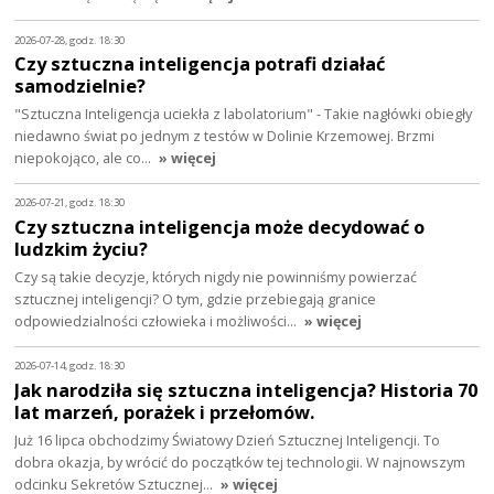
2026-07-28, godz. 18:30
Czy sztuczna inteligencja potrafi działać
samodzielnie?
"Sztuczna Inteligencja uciekła z labolatorium" - Takie nagłówki obiegły
niedawno świat po jednym z testów w Dolinie Krzemowej. Brzmi
niepokojąco, ale co…
» więcej
2026-07-21, godz. 18:30
Czy sztuczna inteligencja może decydować o
ludzkim życiu?
Czy są takie decyzje, których nigdy nie powinniśmy powierzać
sztucznej inteligencji? O tym, gdzie przebiegają granice
odpowiedzialności człowieka i możliwości…
» więcej
2026-07-14, godz. 18:30
Jak narodziła się sztuczna inteligencja? Historia 70
lat marzeń, porażek i przełomów.
Już 16 lipca obchodzimy Światowy Dzień Sztucznej Inteligencji. To
dobra okazja, by wrócić do początków tej technologii. W najnowszym
odcinku Sekretów Sztucznej…
» więcej