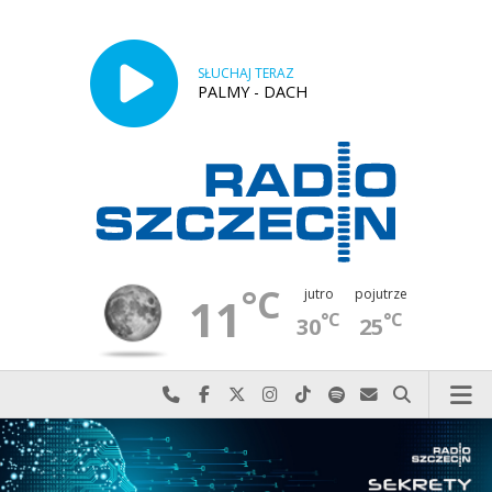
SŁUCHAJ TERAZ
PALMY - DACH
°C
jutro
pojutrze
11
°C
°C
30
25
Najlepiej po prostu do nas zadzwoń
Odwiedź nas na Facebook-u
Odwiedź nas na X
Odwiedź nas na Instagram-ie
Odwiedź nas na TikTok-u
Szukaj nas na Spotify
Wyślij do nas w
Szukaj