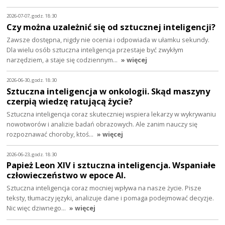
2026-07-07, godz. 18:30
Czy można uzależnić się od sztucznej inteligencji?
Zawsze dostępna, nigdy nie ocenia i odpowiada w ułamku sekundy.
Dla wielu osób sztuczna inteligencja przestaje być zwykłym
narzędziem, a staje się codziennym…
» więcej
2026-06-30, godz. 18:30
Sztuczna inteligencja w onkologii. Skąd maszyny
czerpią wiedzę ratującą życie?
Sztuczna inteligencja coraz skuteczniej wspiera lekarzy w wykrywaniu
nowotworów i analizie badań obrazowych. Ale zanim nauczy się
rozpoznawać choroby, ktoś…
» więcej
2026-06-23, godz. 18:30
Papież Leon XIV i sztuczna inteligencja. Wspaniałe
człowieczeństwo w epoce AI.
Sztuczna inteligencja coraz mocniej wpływa na nasze życie. Pisze
teksty, tłumaczy języki, analizuje dane i pomaga podejmować decyzje.
Nic więc dziwnego…
» więcej