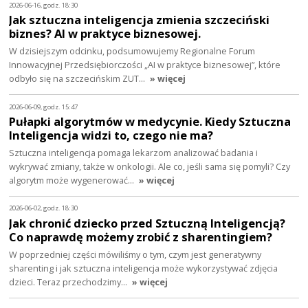
2026-06-16, godz. 18:30
Jak sztuczna inteligencja zmienia szczeciński
biznes? AI w praktyce biznesowej.
W dzisiejszym odcinku, podsumowujemy Regionalne Forum
Innowacyjnej Przedsiębiorczości „AI w praktyce biznesowej”, które
odbyło się na szczecińskim ZUT…
» więcej
2026-06-09, godz. 15:47
Pułapki algorytmów w medycynie. Kiedy Sztuczna
Inteligencja widzi to, czego nie ma?
Sztuczna inteligencja pomaga lekarzom analizować badania i
wykrywać zmiany, także w onkologii. Ale co, jeśli sama się pomyli? Czy
algorytm może wygenerować…
» więcej
2026-06-02, godz. 18:30
Jak chronić dziecko przed Sztuczną Inteligencją?
Co naprawdę możemy zrobić z sharentingiem?
W poprzedniej części mówiliśmy o tym, czym jest generatywny
sharenting i jak sztuczna inteligencja może wykorzystywać zdjęcia
dzieci. Teraz przechodzimy…
» więcej