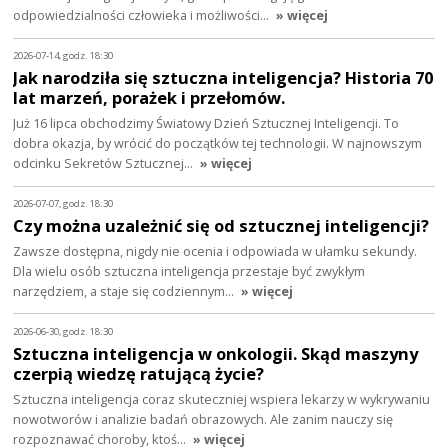
odpowiedzialności człowieka i możliwości…
» więcej
2026-07-14, godz. 18:30
Jak narodziła się sztuczna inteligencja? Historia 70
lat marzeń, porażek i przełomów.
Już 16 lipca obchodzimy Światowy Dzień Sztucznej Inteligencji. To
dobra okazja, by wrócić do początków tej technologii. W najnowszym
odcinku Sekretów Sztucznej…
» więcej
2026-07-07, godz. 18:30
Czy można uzależnić się od sztucznej inteligencji?
Zawsze dostępna, nigdy nie ocenia i odpowiada w ułamku sekundy.
Dla wielu osób sztuczna inteligencja przestaje być zwykłym
narzędziem, a staje się codziennym…
» więcej
2026-06-30, godz. 18:30
Sztuczna inteligencja w onkologii. Skąd maszyny
czerpią wiedzę ratującą życie?
Sztuczna inteligencja coraz skuteczniej wspiera lekarzy w wykrywaniu
nowotworów i analizie badań obrazowych. Ale zanim nauczy się
rozpoznawać choroby, ktoś…
» więcej