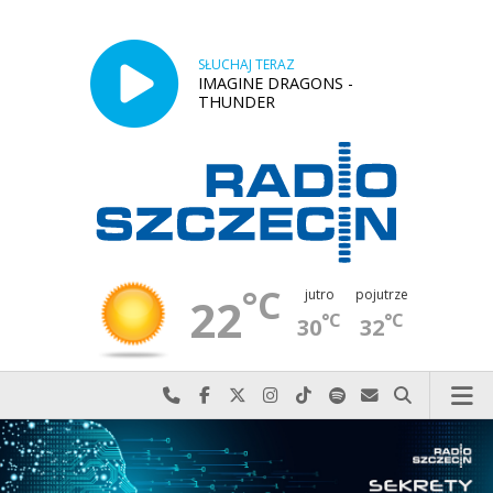
SŁUCHAJ TERAZ
IMAGINE DRAGONS -
THUNDER
°C
jutro
pojutrze
22
°C
°C
30
32
Najlepiej po prostu do nas zadzwoń
Odwiedź nas na Facebook-u
Odwiedź nas na X
Odwiedź nas na Instagram-ie
Odwiedź nas na TikTok-u
Szukaj nas na Spotify
Wyślij do nas w
Szukaj