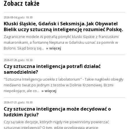
Zobacz także
2026-08-04, godz. 18:30
Kluski śląskie, Gdańsk i Seksmisja. Jak Obywatel
Bielik uczy sztuczną inteligencję rozumieć Polskę.
Zagraniczne modele AI potrafią pomylić kluski śląskie z francuskimi
makaronikami, a fontannę Neptuna w Gdańsku uznać za pomnik w
Bolonii. Skąd biorą się…
» więcej
2026-07-28, godz. 18:30
Czy sztuczna inteligencja potrafi działać
samodzielnie?
"Sztuczna Inteligencja uciekła z labolatorium" - Takie nagłówki obiegły
niedawno świat po jednym z testów w Dolinie Krzemowej. Brzmi
niepokojąco, ale co…
» więcej
2026-07-21, godz. 18:30
Czy sztuczna inteligencja może decydować o
ludzkim życiu?
Czy są takie decyzje, których nigdy nie powinniśmy powierzać
sztucznej inteligencji? O tym, gdzie przebiegają granice