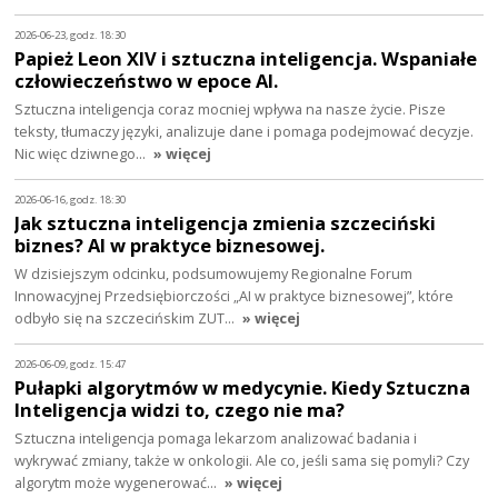
2026-06-23, godz. 18:30
Papież Leon XIV i sztuczna inteligencja. Wspaniałe
człowieczeństwo w epoce AI.
Sztuczna inteligencja coraz mocniej wpływa na nasze życie. Pisze
teksty, tłumaczy języki, analizuje dane i pomaga podejmować decyzje.
Nic więc dziwnego…
» więcej
2026-06-16, godz. 18:30
Jak sztuczna inteligencja zmienia szczeciński
biznes? AI w praktyce biznesowej.
W dzisiejszym odcinku, podsumowujemy Regionalne Forum
Innowacyjnej Przedsiębiorczości „AI w praktyce biznesowej”, które
odbyło się na szczecińskim ZUT…
» więcej
2026-06-09, godz. 15:47
Pułapki algorytmów w medycynie. Kiedy Sztuczna
Inteligencja widzi to, czego nie ma?
Sztuczna inteligencja pomaga lekarzom analizować badania i
wykrywać zmiany, także w onkologii. Ale co, jeśli sama się pomyli? Czy
algorytm może wygenerować…
» więcej