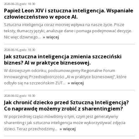
2026-06-23, godz. 18:30
Papież Leon XIV i sztuczna inteligencja. Wspaniałe
człowieczeństwo w epoce AI.
Sztuczna inteligencja coraz mocniej wpływa na nasze życie. Pisze
teksty, tłumaczy języki, analizuje dane i pomaga podejmować decyzje.
Nic więc dziwnego…
» więcej
2026-06-16, godz. 18:30
Jak sztuczna inteligencja zmienia szczeciński
biznes? AI w praktyce biznesowej.
W dzisiejszym odcinku, podsumowujemy Regionalne Forum
Innowacyjnej Przedsiębiorczości „AI w praktyce biznesowej”, które
odbyło się na szczecińskim ZUT…
» więcej
2026-06-02, godz. 18:30
Jak chronić dziecko przed Sztuczną Inteligencją?
Co naprawdę możemy zrobić z sharentingiem?
W poprzedniej części mówiliśmy o tym, czym jest generatywny
sharenting i jak sztuczna inteligencja może wykorzystywać zdjęcia
dzieci. Teraz przechodzimy…
» więcej