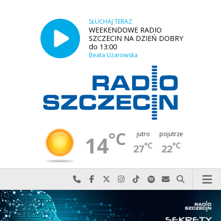
SŁUCHAJ TERAZ
WEEKENDOWE RADIO
SZCZECIN NA DZIEŃ DOBRY
do 13:00
Beata Użarowska
°C
jutro
pojutrze
14
°C
°C
27
22
Najlepiej po prostu do nas zadzwoń
Odwiedź nas na Facebook-u
Odwiedź nas na X
Odwiedź nas na Instagram-ie
Odwiedź nas na TikTok-u
Szukaj nas na Spotify
Wyślij do nas w
Szukaj