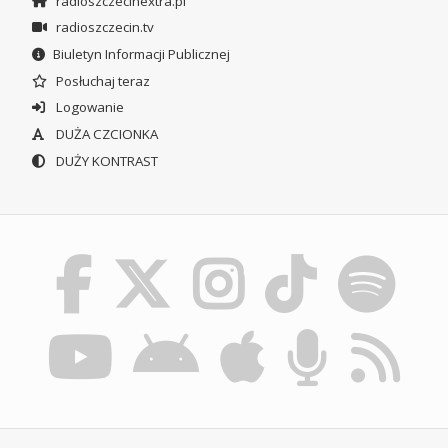
radioszczecinextra.pl
radioszczecin.tv
Biuletyn Informacji Publicznej
Posłuchaj teraz
Logowanie
DUŻA CZCIONKA
DUŻY KONTRAST