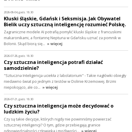
2026-08-04, godz. 18:30
Kluski śląskie, Gdańsk i Seksmisja. Jak Obywatel
Bielik uczy sztuczną inteligencję rozumieć Polskę.
Zagraniczne modele AI potrafią pomylić kluski śląskie z francuskimi
makaronikami, a fontannę Neptuna w Gdańsku uznać za pomnik w
Bolonii. Skąd biorą się…
» więcej
2026-07-28, godz. 18:30
Czy sztuczna inteligencja potrafi działać
samodzielnie?
"Sztuczna Inteligencja uciekła z labolatorium" - Takie nagłówki obiegły
niedawno świat po jednym z testów w Dolinie Krzemowej. Brzmi
niepokojąco, ale co…
» więcej
2026-07-21, godz. 18:30
Czy sztuczna inteligencja może decydować o
ludzkim życiu?
Czy są takie decyzje, których nigdy nie powinniśmy powierzać
sztucznej inteligencji? O tym, gdzie przebiegają granice
odpowiedzialności człowieka i możliwości…
» więcej