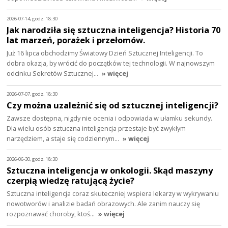
2026-07-14, godz. 18:30
Jak narodziła się sztuczna inteligencja? Historia 70
lat marzeń, porażek i przełomów.
Już 16 lipca obchodzimy Światowy Dzień Sztucznej Inteligencji. To
dobra okazja, by wrócić do początków tej technologii. W najnowszym
odcinku Sekretów Sztucznej…
» więcej
2026-07-07, godz. 18:30
Czy można uzależnić się od sztucznej inteligencji?
Zawsze dostępna, nigdy nie ocenia i odpowiada w ułamku sekundy.
Dla wielu osób sztuczna inteligencja przestaje być zwykłym
narzędziem, a staje się codziennym…
» więcej
2026-06-30, godz. 18:30
Sztuczna inteligencja w onkologii. Skąd maszyny
czerpią wiedzę ratującą życie?
Sztuczna inteligencja coraz skuteczniej wspiera lekarzy w wykrywaniu
nowotworów i analizie badań obrazowych. Ale zanim nauczy się
rozpoznawać choroby, ktoś…
» więcej