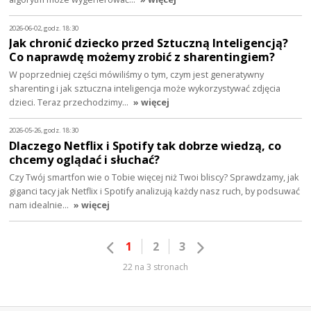
2026-06-02, godz. 18:30
Jak chronić dziecko przed Sztuczną Inteligencją?
Co naprawdę możemy zrobić z sharentingiem?
W poprzedniej części mówiliśmy o tym, czym jest generatywny
sharenting i jak sztuczna inteligencja może wykorzystywać zdjęcia
dzieci. Teraz przechodzimy…
» więcej
2026-05-26, godz. 18:30
Dlaczego Netflix i Spotify tak dobrze wiedzą, co
chcemy oglądać i słuchać?
Czy Twój smartfon wie o Tobie więcej niż Twoi bliscy? Sprawdzamy, jak
giganci tacy jak Netflix i Spotify analizują każdy nasz ruch, by podsuwać
nam idealnie…
» więcej
1
2
3
22 na 3 stronach