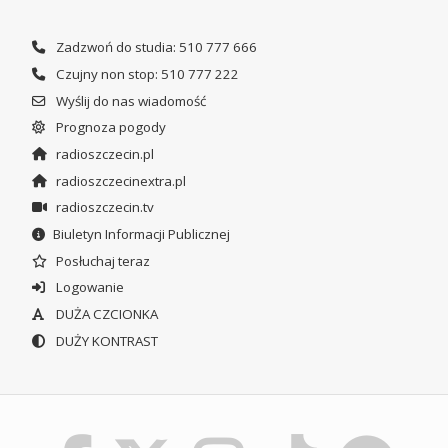
Zadzwoń do studia: 510 777 666
Czujny non stop: 510 777 222
Wyślij do nas wiadomość
Prognoza pogody
radioszczecin.pl
radioszczecinextra.pl
radioszczecin.tv
Biuletyn Informacji Publicznej
Posłuchaj teraz
Logowanie
DUŻA CZCIONKA
DUŻY KONTRAST