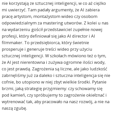
nie korzystają ze sztucznej inteligencji, w co aż ciężko
mi uwierzyć. Tam padały argumenty, że AI zabiera
pracę artystom, montażystom wideo czy osobom
odpowiedzialnym za mastering utworów. Z kolei u nas
na wydarzeniu gościł przedstawiciel zupełnie nowej
profesji, który definiował się jako AI director i AI
filmmaker. To przedsiębiorca, który świetnie
prosperuje i generuje treści wideo przy użyciu
sztucznej inteligencji. W szkołach mówiono też o tym,
że AI jest nierentowna i zużywa ogromne ilości wody,
co jest prawdą. Zagrożenia są liczne, ale jako ludzkość
zabrnęliśmy już za daleko i sztuczna inteligencja się nie
cofnie, bo utopiono w niej zbyt wielkie środki. Pytanie
brzmi, jaką strategię przyjmiemy: czy schowamy się
pod kamień, czy spróbujemy to zagrożenie okiełznać i
wytrenować tak, aby pracowało na nasz rozwój, a nie na
naszą zgubę.