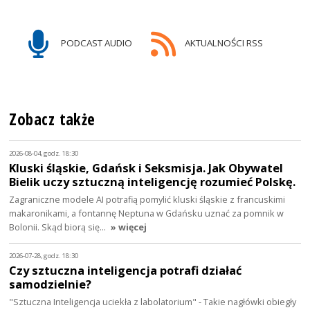
PODCAST AUDIO
AKTUALNOŚCI RSS
Zobacz także
2026-08-04, godz. 18:30
Kluski śląskie, Gdańsk i Seksmisja. Jak Obywatel
Bielik uczy sztuczną inteligencję rozumieć Polskę.
Zagraniczne modele AI potrafią pomylić kluski śląskie z francuskimi
makaronikami, a fontannę Neptuna w Gdańsku uznać za pomnik w
Bolonii. Skąd biorą się…
» więcej
2026-07-28, godz. 18:30
Czy sztuczna inteligencja potrafi działać
samodzielnie?
"Sztuczna Inteligencja uciekła z labolatorium" - Takie nagłówki obiegły