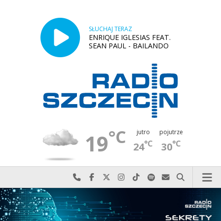
SŁUCHAJ TERAZ
ENRIQUE IGLESIAS FEAT.
SEAN PAUL - BAILANDO
°C
jutro
pojutrze
19
°C
°C
24
30
Najlepiej po prostu do nas zadzwoń
Odwiedź nas na Facebook-u
Odwiedź nas na X
Odwiedź nas na Instagram-ie
Odwiedź nas na TikTok-u
Szukaj nas na Spotify
Wyślij do nas w
Szukaj