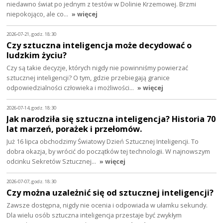
niedawno świat po jednym z testów w Dolinie Krzemowej. Brzmi
niepokojąco, ale co…
» więcej
2026-07-21, godz. 18:30
Czy sztuczna inteligencja może decydować o
ludzkim życiu?
Czy są takie decyzje, których nigdy nie powinniśmy powierzać
sztucznej inteligencji? O tym, gdzie przebiegają granice
odpowiedzialności człowieka i możliwości…
» więcej
2026-07-14, godz. 18:30
Jak narodziła się sztuczna inteligencja? Historia 70
lat marzeń, porażek i przełomów.
Już 16 lipca obchodzimy Światowy Dzień Sztucznej Inteligencji. To
dobra okazja, by wrócić do początków tej technologii. W najnowszym
odcinku Sekretów Sztucznej…
» więcej
2026-07-07, godz. 18:30
Czy można uzależnić się od sztucznej inteligencji?
Zawsze dostępna, nigdy nie ocenia i odpowiada w ułamku sekundy.
Dla wielu osób sztuczna inteligencja przestaje być zwykłym