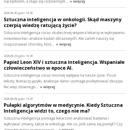
narzędziem, a staje się codziennym…
» więcej
2026-06-30, godz. 18:30
Sztuczna inteligencja w onkologii. Skąd maszyny
czerpią wiedzę ratującą życie?
Sztuczna inteligencja coraz skuteczniej wspiera lekarzy w wykrywaniu
nowotworów i analizie badań obrazowych. Ale zanim nauczy się
rozpoznawać choroby, ktoś…
» więcej
2026-06-23, godz. 18:30
Papież Leon XIV i sztuczna inteligencja. Wspaniałe
człowieczeństwo w epoce AI.
Sztuczna inteligencja coraz mocniej wpływa na nasze życie. Pisze
teksty, tłumaczy języki, analizuje dane i pomaga podejmować decyzje.
Nic więc dziwnego…
» więcej
2026-06-09, godz. 15:47
Pułapki algorytmów w medycynie. Kiedy Sztuczna
Inteligencja widzi to, czego nie ma?
Sztuczna inteligencja pomaga lekarzom analizować badania i
wykrywać zmiany, także w onkologii. Ale co, jeśli sama się pomyli? Czy
algorytm może wygenerować…
» więcej