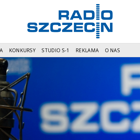
A
KONKURSY
STUDIO S-1
REKLAMA
O NAS