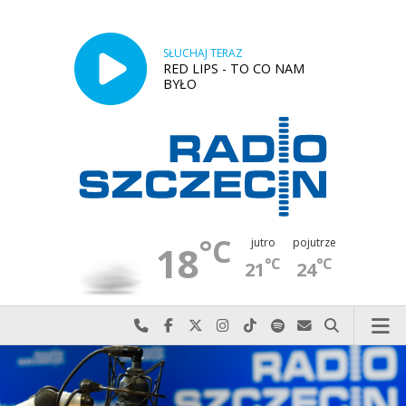
SŁUCHAJ TERAZ
RED LIPS - TO CO NAM
BYŁO
°C
jutro
pojutrze
18
°C
°C
21
24
Najlepiej po prostu do nas zadzwoń
Odwiedź nas na Facebook-u
Odwiedź nas na X
Odwiedź nas na Instagram-ie
Odwiedź nas na TikTok-u
Szukaj nas na Spotify
Wyślij do nas w
Szukaj