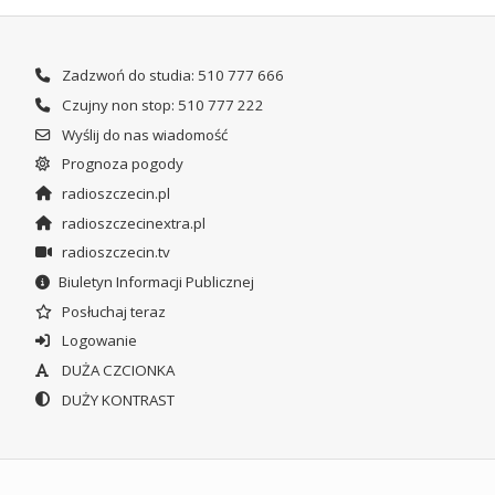
Zadzwoń do studia: 510 777 666
Czujny non stop: 510 777 222
Wyślij do nas wiadomość
Prognoza pogody
radioszczecin.pl
radioszczecinextra.pl
radioszczecin.tv
Biuletyn Informacji Publicznej
Posłuchaj teraz
Logowanie
DUŻA CZCIONKA
DUŻY KONTRAST