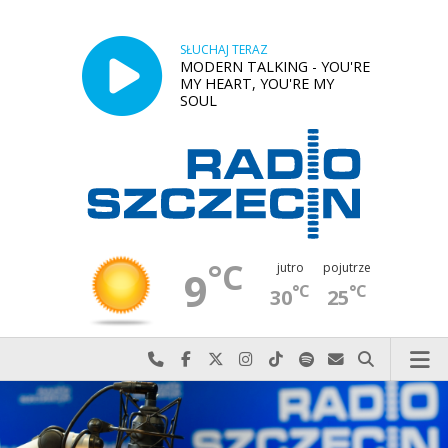
SŁUCHAJ TERAZ
MODERN TALKING - YOU'RE
MY HEART, YOU'RE MY
SOUL
°C
jutro
pojutrze
9
°C
°C
30
25
Najlepiej po prostu do nas zadzwoń
Odwiedź nas na Facebook-u
Odwiedź nas na X
Odwiedź nas na Instagram-ie
Odwiedź nas na TikTok-u
Szukaj nas na Spotify
Wyślij do nas w
Szukaj