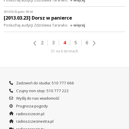
2013-03-25, godz. 09:44
[2013.03.23] Dorsz w panierce
Posłuchaj audycji Zdzisława Tararako.
» więcej
2
3
4
5
6
51 na 6 stronach
Zadzwoń do studia: 510 777 666
Czujny non stop: 510 777 222
Wyślij do nas wiadomość
Prognoza pogody
radioszczecin.pl
radioszczecinextra.pl
radioszczecin.tv