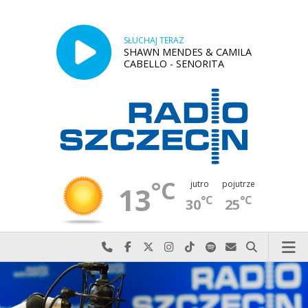
SŁUCHAJ TERAZ
SHAWN MENDES & CAMILA
CABELLO - SENORITA
°C
jutro
pojutrze
13
°C
°C
30
25
Najlepiej po prostu do nas zadzwoń
Odwiedź nas na Facebook-u
Odwiedź nas na X
Odwiedź nas na Instagram-ie
Odwiedź nas na TikTok-u
Szukaj nas na Spotify
Wyślij do nas w
Szukaj