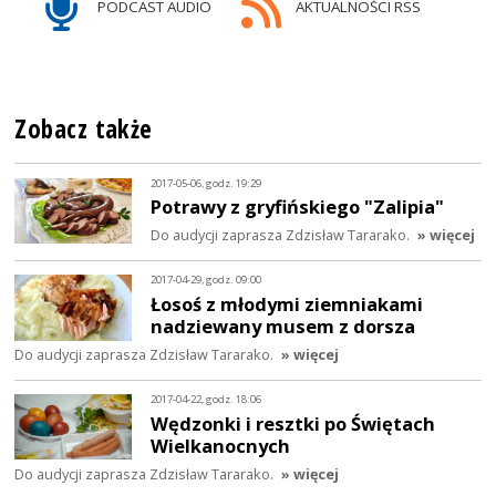
PODCAST AUDIO
AKTUALNOŚCI RSS
Zobacz także
2017-05-06, godz. 19:29
Potrawy z gryfińskiego "Zalipia"
Do audycji zaprasza Zdzisław Tararako.
» więcej
2017-04-29, godz. 09:00
Łosoś z młodymi ziemniakami
nadziewany musem z dorsza
Do audycji zaprasza Zdzisław Tararako.
» więcej
2017-04-22, godz. 18:06
Wędzonki i resztki po Świętach
Wielkanocnych
Do audycji zaprasza Zdzisław Tararako.
» więcej