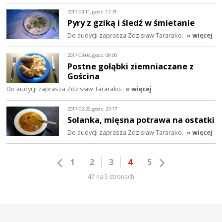
2017-03-11, godz. 12:31
Pyry z gziką i śledź w śmietanie
Do audycji zaprasza Zdzisław Tararako.
» więcej
2017-03-04, godz. 09:00
Postne gołąbki ziemniaczane z
Gościna
Do audycji zaprasza Zdzisław Tararako.
» więcej
2017-02-26, godz. 23:17
Solanka, mięsna potrawa na ostatki
Do audycji zaprasza Zdzisław Tararako.
» więcej
1
2
3
4
5
47 na 5 stronach