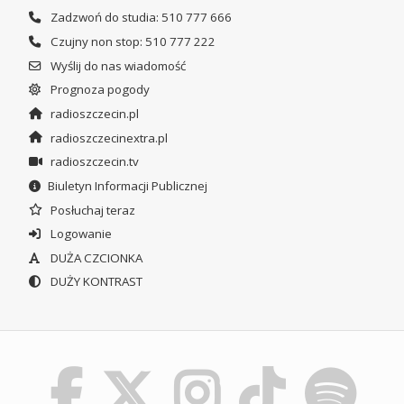
Zadzwoń do studia: 510 777 666
Czujny non stop: 510 777 222
Wyślij do nas wiadomość
Prognoza pogody
radioszczecin.pl
radioszczecinextra.pl
radioszczecin.tv
Biuletyn Informacji Publicznej
Posłuchaj teraz
Logowanie
DUŻA CZCIONKA
DUŻY KONTRAST