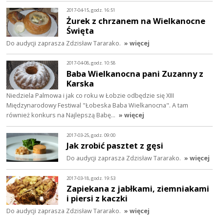
2017-04-15, godz. 16:51
Żurek z chrzanem na Wielkanocne
Święta
Do audycji zaprasza Zdzisław Tararako.
» więcej
2017-04-08, godz. 10:58
Baba Wielkanocna pani Zuzanny z
Karska
Niedziela Palmowa i jak co roku w Łobzie odbędzie się XIII
Międzynarodowy Festiwal "Łobeska Baba Wielkanocna". A tam
również konkurs na Najlepszą Babę…
» więcej
2017-03-25, godz. 09:00
Jak zrobić pasztet z gęsi
Do audycji zaprasza Zdzisław Tararako.
» więcej
2017-03-18, godz. 19:53
Zapiekana z jabłkami, ziemniakami
i piersi z kaczki
Do audycji zaprasza Zdzisław Tararako.
» więcej