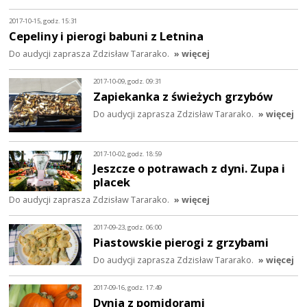
2017-10-15, godz. 15:31
Cepeliny i pierogi babuni z Letnina
Do audycji zaprasza Zdzisław Tararako.
» więcej
2017-10-09, godz. 09:31
Zapiekanka z świeżych grzybów
Do audycji zaprasza Zdzisław Tararako.
» więcej
2017-10-02, godz. 18:59
Jeszcze o potrawach z dyni. Zupa i
placek
Do audycji zaprasza Zdzisław Tararako.
» więcej
2017-09-23, godz. 06:00
Piastowskie pierogi z grzybami
Do audycji zaprasza Zdzisław Tararako.
» więcej
2017-09-16, godz. 17:49
Dynia z pomidorami