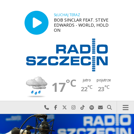
SŁUCHAJ TERAZ
BOB SINCLAR FEAT. STEVE
EDWARDS - WORLD, HOLD
ON
°C
jutro
pojutrze
17
°C
°C
22
23
Najlepiej po prostu do nas zadzwoń
Odwiedź nas na Facebook-u
Odwiedź nas na X
Odwiedź nas na Instagram-ie
Odwiedź nas na TikTok-u
Szukaj nas na Spotify
Wyślij do nas w
Szukaj