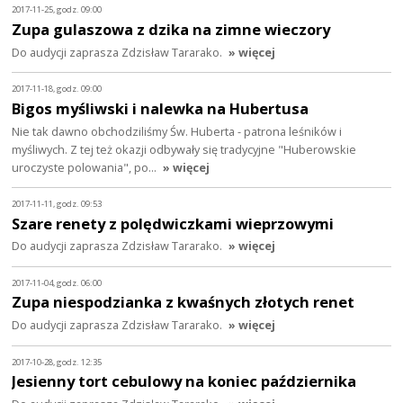
2017-11-25, godz. 09:00
Zupa gulaszowa z dzika na zimne wieczory
Do audycji zaprasza Zdzisław Tararako.
» więcej
2017-11-18, godz. 09:00
Bigos myśliwski i nalewka na Hubertusa
Nie tak dawno obchodziliśmy Św. Huberta - patrona leśników i
myśliwych. Z tej też okazji odbywały się tradycyjne "Huberowskie
uroczyste polowania", po…
» więcej
2017-11-11, godz. 09:53
Szare renety z polędwiczkami wieprzowymi
Do audycji zaprasza Zdzisław Tararako.
» więcej
2017-11-04, godz. 06:00
Zupa niespodzianka z kwaśnych złotych renet
Do audycji zaprasza Zdzisław Tararako.
» więcej
2017-10-28, godz. 12:35
Jesienny tort cebulowy na koniec października