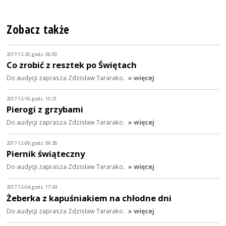
Zobacz także
2017-12-30, godz. 06:00
Co zrobić z resztek po Świętach
Do audycji zaprasza Zdzisław Tararako.
» więcej
2017-12-18, godz. 10:21
Pierogi z grzybami
Do audycji zaprasza Zdzisław Tararako.
» więcej
2017-12-09, godz. 09:38
Piernik świąteczny
Do audycji zaprasza Zdzisław Tararako.
» więcej
2017-12-04, godz. 17:43
Żeberka z kapuśniakiem na chłodne dni
Do audycji zaprasza Zdzisław Tararako.
» więcej