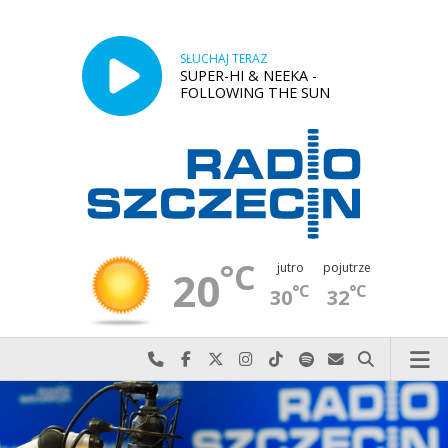
SŁUCHAJ TERAZ
SUPER-HI & NEEKA -
FOLLOWING THE SUN
°C
jutro
pojutrze
20
°C
°C
30
32
Najlepiej po prostu do nas zadzwoń
Odwiedź nas na Facebook-u
Odwiedź nas na X
Odwiedź nas na Instagram-ie
Odwiedź nas na TikTok-u
Szukaj nas na Spotify
Wyślij do nas w
Szukaj