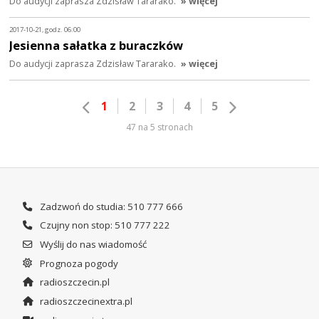
Do audycji zaprasza Zdzisław Tararako.
» więcej
2017-10-21, godz. 06:00
Jesienna sałatka z buraczków
Do audycji zaprasza Zdzisław Tararako.
» więcej
1
2
3
4
5
47 na 5 stronach
Zadzwoń do studia: 510 777 666
Czujny non stop: 510 777 222
Wyślij do nas wiadomość
Prognoza pogody
radioszczecin.pl
radioszczecinextra.pl