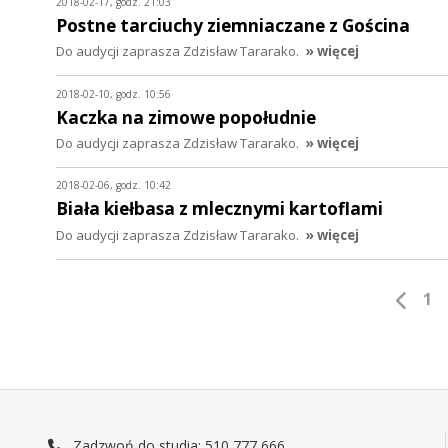
2018-02-17, godz. 21:03
Postne tarciuchy ziemniaczane z Gościna
Do audycji zaprasza Zdzisław Tararako.
» więcej
2018-02-10, godz. 10:56
Kaczka na zimowe popołudnie
Do audycji zaprasza Zdzisław Tararako.
» więcej
2018-02-06, godz. 10:42
Biała kiełbasa z mlecznymi kartoflami
Do audycji zaprasza Zdzisław Tararako.
» więcej
1
Zadzwoń do studia: 510 777 666