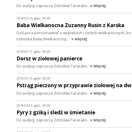
Do audycji zaprasza Zdzisław Tararako.
» więcej
2018-03-24, godz. 06:00
Baba Wielkanocna Zuzanny Rusin z Karska
Dziś pora porozmawiać o wypiekach i cistach wielkanocnych, b
Łobeska Babę Wielkanocną…
» więcej
2018-03-17, godz. 06:00
Dorsz w ziołowej panierce
Do audycji zaprasza Zdzisław Tararako.
» więcej
2018-03-10, godz. 06:00
Pstrąg pieczony w przyprawie ziołowej na d
Do audycji zaprasza Zdzisław Tararako.
» więcej
2018-03-03, godz. 09:00
Pyry z gziką i śledź w śmietanie
Do audycji zaprasza Zdzisław Tararako.
» więcej