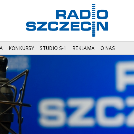
A
KONKURSY
STUDIO S-1
REKLAMA
O NAS