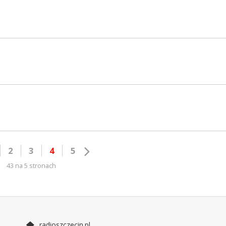
2
3
4
5
43 na 5 stronach
radioszczecin.pl