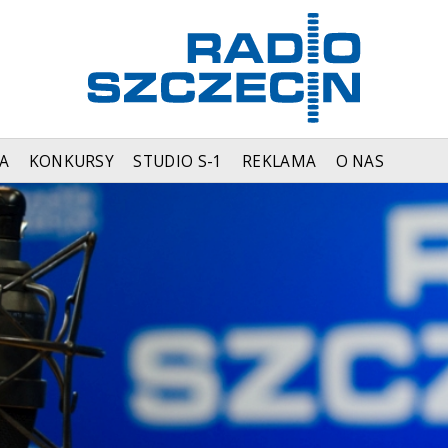
A
KONKURSY
STUDIO S-1
REKLAMA
O NAS