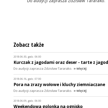
Do audycji zaprasza Zdzisław Tararako.
Zobacz także
2018-06-30, godz. 06:00
Kurczak z jagodami oraz deser - tarte z jago
Do audycji zaprasza Zdzisław Tararako.
» więcej
2018-06-16, godz. 07:00
Pora na zrazy wołowe i kluchy ziemniaczane
Do audycji zaprasza Zdzisław Tararako.
» więcej
2018-06-09, godz. 06:00
Weekendowa golonka na ognisko