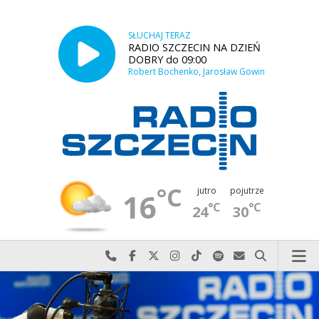
SŁUCHAJ TERAZ
RADIO SZCZECIN NA DZIEŃ
DOBRY do 09:00
Robert Bochenko, Jarosław Gowin
°C
jutro
pojutrze
16
°C
°C
24
30
Najlepiej po prostu do nas zadzwoń
Odwiedź nas na Facebook-u
Odwiedź nas na X
Odwiedź nas na Instagram-ie
Odwiedź nas na TikTok-u
Szukaj nas na Spotify
Wyślij do nas w
Szukaj