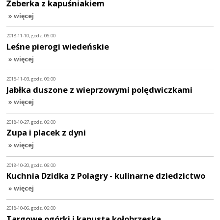
Żeberka z kapuśniakiem
» więcej
2018-11-10, godz. 06:00
Leśne pierogi wiedeńskie
» więcej
2018-11-03, godz. 06:00
Jabłka duszone z wieprzowymi polędwiczkami
» więcej
2018-10-27, godz. 06:00
Zupa i placek z dyni
» więcej
2018-10-20, godz. 06:00
Kuchnia Dzidka z Polagry - kulinarne dziedzictwo
» więcej
2018-10-06, godz. 06:00
Targowe ogórki i kapusta kołobrzeska