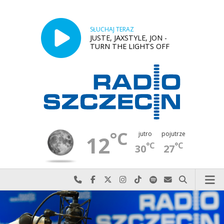
SŁUCHAJ TERAZ
JUSTE, JAXSTYLE, JON -
TURN THE LIGHTS OFF
°C
jutro
pojutrze
12
°C
°C
30
27
Najlepiej po prostu do nas zadzwoń
Odwiedź nas na Facebook-u
Odwiedź nas na X
Odwiedź nas na Instagram-ie
Odwiedź nas na TikTok-u
Szukaj nas na Spotify
Wyślij do nas w
Szukaj