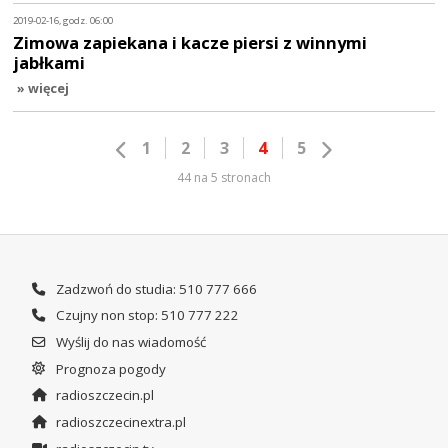
2019-02-16, godz. 06:00
Zimowa zapiekana i kacze piersi z winnymi
jabłkami
» więcej
1
2
3
4
5
44 na 5 stronach
Zadzwoń do studia: 510 777 666
Czujny non stop: 510 777 222
Wyślij do nas wiadomość
Prognoza pogody
radioszczecin.pl
radioszczecinextra.pl