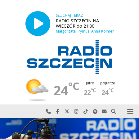
SŁUCHAJ TERAZ
RADIO SZCZECIN NA
WIECZÓR do 21:00
Małgorzata Frymus, Anna Kolmer
°C
jutro
pojutrze
24
°C
°C
22
24
Najlepiej po prostu do nas zadzwoń
Odwiedź nas na Facebook-u
Odwiedź nas na X
Odwiedź nas na Instagram-ie
Odwiedź nas na TikTok-u
Szukaj nas na Spotify
Wyślij do nas w
Szukaj