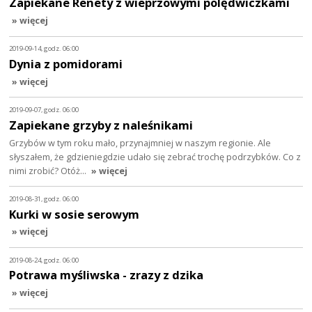
Zapiekane Renety z wieprzowymi polędwiczkami
» więcej
2019-09-14, godz. 06:00
Dynia z pomidorami
» więcej
2019-09-07, godz. 06:00
Zapiekane grzyby z naleśnikami
Grzybów w tym roku mało, przynajmniej w naszym regionie. Ale
słyszałem, że gdzieniegdzie udało się zebrać trochę podrzybków. Co z
nimi zrobić? Otóż…
» więcej
2019-08-31, godz. 06:00
Kurki w sosie serowym
» więcej
2019-08-24, godz. 06:00
Potrawa myśliwska - zrazy z dzika
» więcej