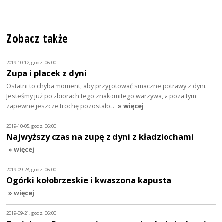
Zobacz także
2019-10-12, godz. 06:00
Zupa i placek z dyni
Ostatni to chyba moment, aby przygotować smaczne potrawy z dyni.
Jesteśmy już po zbiorach tego znakomitego warzywa, a poza tym
zapewne jeszcze trochę pozostało…
» więcej
2019-10-05, godz. 06:00
Najwyższy czas na zupę z dyni z kładziochami
» więcej
2019-09-28, godz. 06:00
Ogórki kołobrzeskie i kwaszona kapusta
» więcej
2019-09-21, godz. 06:00