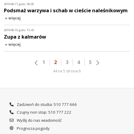
2019-08-17, godz. 06:00
Podsmaż warzywa i schab w cieście naleśnikowym
» więcej
2019-08-10, godz. 15:43
Zupa z kalmarów
» więcej
1
2
3
4
5
44 na 5 stronach
Zadzwoń do studia: 510 777 666
Czujny non stop: 510 777 222
Wyślij do nas wiadomość
Prognoza pogody