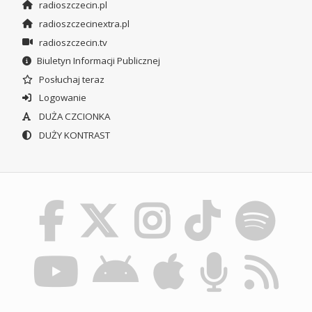
radioszczecin.pl
radioszczecinextra.pl
radioszczecin.tv
Biuletyn Informacji Publicznej
Posłuchaj teraz
Logowanie
DUŻA CZCIONKA
DUŻY KONTRAST