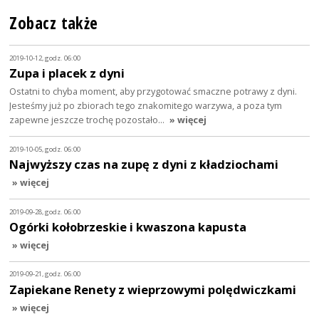
Zobacz także
2019-10-12, godz. 06:00
Zupa i placek z dyni
Ostatni to chyba moment, aby przygotować smaczne potrawy z dyni.
Jesteśmy już po zbiorach tego znakomitego warzywa, a poza tym
zapewne jeszcze trochę pozostało…
» więcej
2019-10-05, godz. 06:00
Najwyższy czas na zupę z dyni z kładziochami
» więcej
2019-09-28, godz. 06:00
Ogórki kołobrzeskie i kwaszona kapusta
» więcej
2019-09-21, godz. 06:00
Zapiekane Renety z wieprzowymi polędwiczkami
» więcej