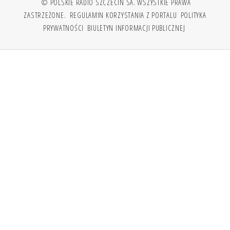
© POLSKIE RADIO SZCZECIN SA. WSZYSTKIE PRAWA
ZASTRZEŻONE.
REGULAMIN KORZYSTANIA Z PORTALU
POLITYKA
PRYWATNOŚCI
BIULETYN INFORMACJI PUBLICZNEJ