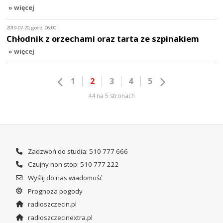
» więcej
2019-07-20, godz. 06:00
Chłodnik z orzechami oraz tarta ze szpinakiem
» więcej
1
2
3
4
5
44 na 5 stronach
Zadzwoń do studia: 510 777 666
Czujny non stop: 510 777 222
Wyślij do nas wiadomość
Prognoza pogody
radioszczecin.pl
radioszczecinextra.pl