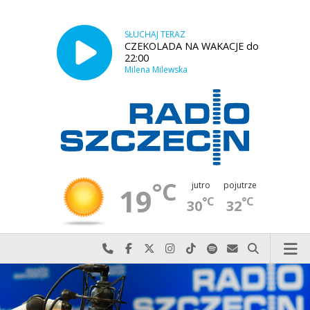
SŁUCHAJ TERAZ
CZEKOLADA NA WAKACJE do
22:00
Milena Milewska
°C
jutro
pojutrze
19
°C
°C
30
32
Najlepiej po prostu do nas zadzwoń
Odwiedź nas na Facebook-u
Odwiedź nas na X
Odwiedź nas na Instagram-ie
Odwiedź nas na TikTok-u
Szukaj nas na Spotify
Wyślij do nas w
Szukaj