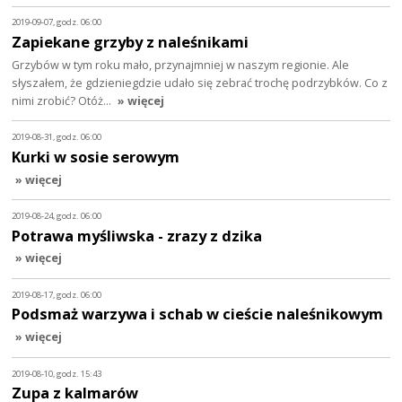
2019-09-07, godz. 06:00
Zapiekane grzyby z naleśnikami
Grzybów w tym roku mało, przynajmniej w naszym regionie. Ale
słyszałem, że gdzieniegdzie udało się zebrać trochę podrzybków. Co z
nimi zrobić? Otóż…
» więcej
2019-08-31, godz. 06:00
Kurki w sosie serowym
» więcej
2019-08-24, godz. 06:00
Potrawa myśliwska - zrazy z dzika
» więcej
2019-08-17, godz. 06:00
Podsmaż warzywa i schab w cieście naleśnikowym
» więcej
2019-08-10, godz. 15:43
Zupa z kalmarów