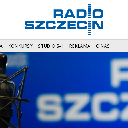
A
KONKURSY
STUDIO S-1
REKLAMA
O NAS