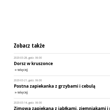
Zobacz także
2020-03-28, godz. 06:00
Dorsz w kruszonce
» więcej
2020-03-21, godz. 06:00
Postna zapiekanka z grzybami i cebulą
» więcej
2020-03-14, godz. 06:00
Zimowa zapiekana z jabłkami, ziemniakami i p