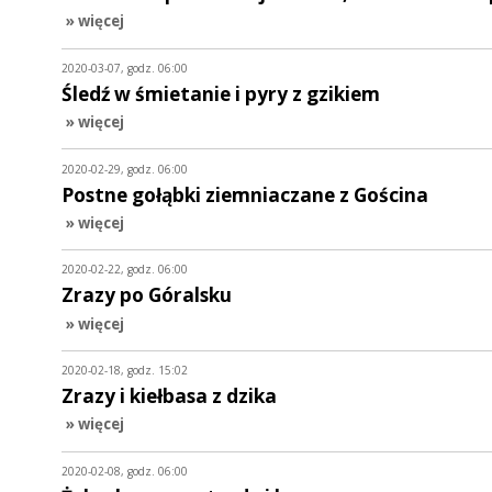
» więcej
2020-03-07, godz. 06:00
Śledź w śmietanie i pyry z gzikiem
» więcej
2020-02-29, godz. 06:00
Postne gołąbki ziemniaczane z Gościna
» więcej
2020-02-22, godz. 06:00
Zrazy po Góralsku
» więcej
2020-02-18, godz. 15:02
Zrazy i kiełbasa z dzika
» więcej
2020-02-08, godz. 06:00