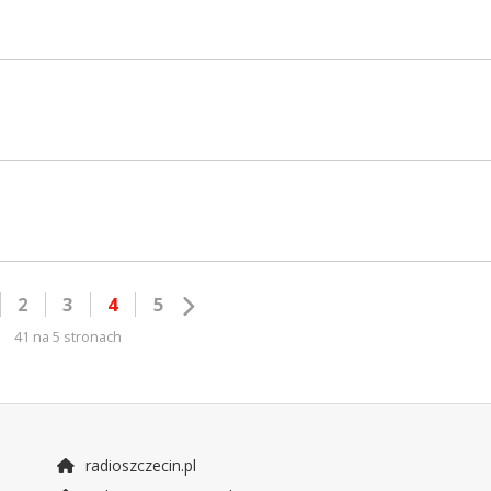
2
3
4
5
41 na 5 stronach
radioszczecin.pl