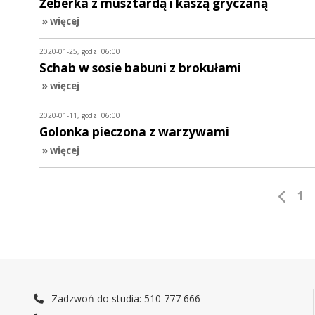
Żeberka z musztardą i kaszą gryczaną
» więcej
2020-01-25, godz. 06:00
Schab w sosie babuni z brokułami
» więcej
2020-01-11, godz. 06:00
Golonka pieczona z warzywami
» więcej
1
Zadzwoń do studia: 510 777 666