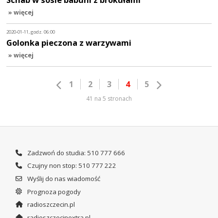
» więcej
2020-01-11, godz. 06:00
Golonka pieczona z warzywami
» więcej
1
2
3
4
5
41 na 5 stronach
Zadzwoń do studia: 510 777 666
Czujny non stop: 510 777 222
Wyślij do nas wiadomość
Prognoza pogody
radioszczecin.pl
radioszczecinextra.pl