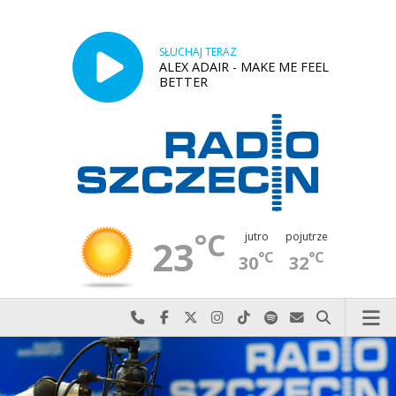
SŁUCHAJ TERAZ
ALEX ADAIR - MAKE ME FEEL
BETTER
°C
jutro
pojutrze
23
°C
°C
30
32
Najlepiej po prostu do nas zadzwoń
Odwiedź nas na Facebook-u
Odwiedź nas na X
Odwiedź nas na Instagram-ie
Odwiedź nas na TikTok-u
Szukaj nas na Spotify
Wyślij do nas w
Szukaj