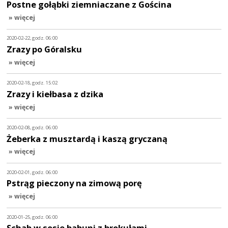
Postne gołąbki ziemniaczane z Gościna
» więcej
2020-02-22, godz. 06:00
Zrazy po Góralsku
» więcej
2020-02-18, godz. 15:02
Zrazy i kiełbasa z dzika
» więcej
2020-02-08, godz. 06:00
Żeberka z musztardą i kaszą gryczaną
» więcej
2020-02-01, godz. 06:00
Pstrąg pieczony na zimową porę
» więcej
2020-01-25, godz. 06:00
Schab w sosie babuni z brokułami