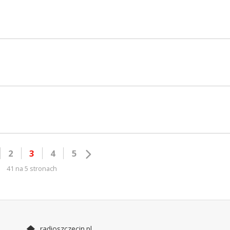
2
3
4
5
41 na 5 stronach
radioszczecin.pl