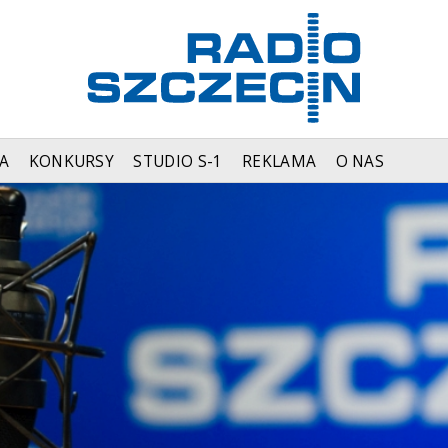
A
KONKURSY
STUDIO S-1
REKLAMA
O NAS