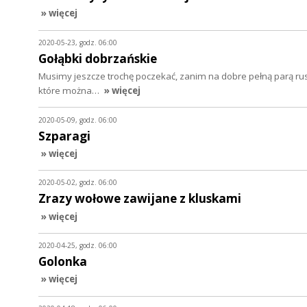
» więcej
2020-05-23, godz. 06:00
Gołąbki dobrzańskie
Musimy jeszcze trochę poczekać, zanim na dobre pełną parą rus
które można…
» więcej
2020-05-09, godz. 06:00
Szparagi
» więcej
2020-05-02, godz. 06:00
Zrazy wołowe zawijane z kluskami
» więcej
2020-04-25, godz. 06:00
Golonka
» więcej