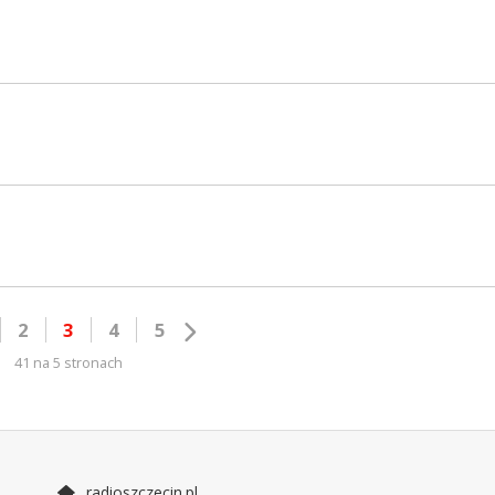
2
3
4
5
41 na 5 stronach
radioszczecin.pl