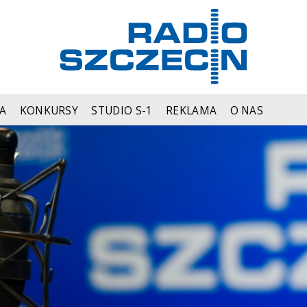
A
KONKURSY
STUDIO S-1
REKLAMA
O NAS