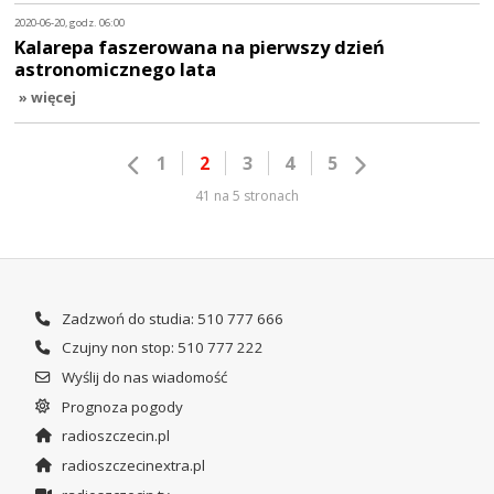
2020-06-20, godz. 06:00
Kalarepa faszerowana na pierwszy dzień
astronomicznego lata
» więcej
1
2
3
4
5
41 na 5 stronach
Zadzwoń do studia: 510 777 666
Czujny non stop: 510 777 222
Wyślij do nas wiadomość
Prognoza pogody
radioszczecin.pl
radioszczecinextra.pl