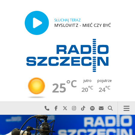
SŁUCHAJ TERAZ
MYSLOVITZ - MIEĆ CZY BYĆ
°C
jutro
pojutrze
25
°C
°C
20
24
Najlepiej po prostu do nas zadzwoń
Odwiedź nas na Facebook-u
Odwiedź nas na X
Odwiedź nas na Instagram-ie
Odwiedź nas na TikTok-u
Szukaj nas na Spotify
Wyślij do nas w
Szukaj