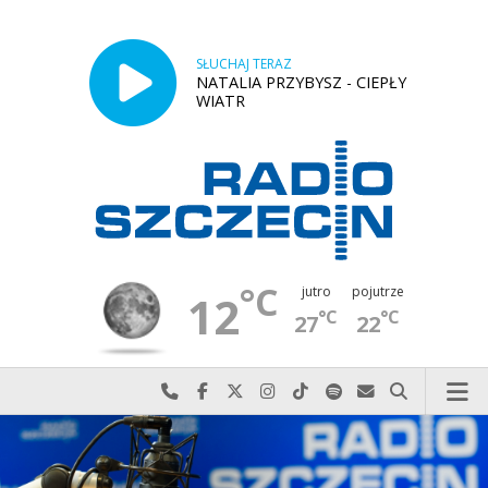
SŁUCHAJ TERAZ
NATALIA PRZYBYSZ - CIEPŁY
WIATR
°C
jutro
pojutrze
12
°C
°C
27
22
Najlepiej po prostu do nas zadzwoń
Odwiedź nas na Facebook-u
Odwiedź nas na X
Odwiedź nas na Instagram-ie
Odwiedź nas na TikTok-u
Szukaj nas na Spotify
Wyślij do nas w
Szukaj