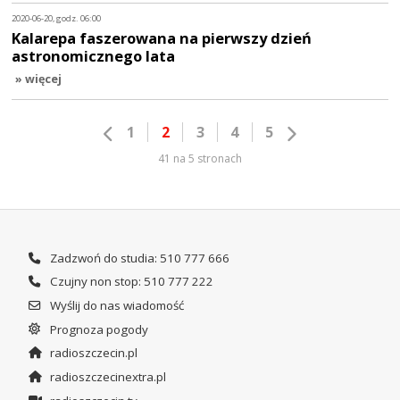
2020-06-20, godz. 06:00
Kalarepa faszerowana na pierwszy dzień
astronomicznego lata
» więcej
1
2
3
4
5
41 na 5 stronach
Zadzwoń do studia: 510 777 666
Czujny non stop: 510 777 222
Wyślij do nas wiadomość
Prognoza pogody
radioszczecin.pl
radioszczecinextra.pl