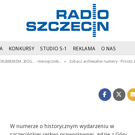
A
KONKURSY
STUDIO S-1
REKLAMA
O NAS
KUMENIZM...BÓG... - miesięcznik…
»
Zobacz archiwalne numery - Prosto 
W numerze o historycznym wydarzeniu w
szczecińskiej cerkwi prawosławnej, gdzie z Góry