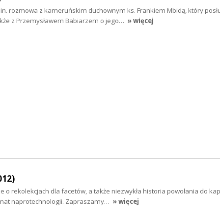
n. rozmowa z kameruńskim duchownym ks. Frankiem Mbidą, który posł
 także z Przemysławem Babiarzem o jego…
» więcej
012)
o rekolekcjach dla facetów, a także niezwykła historia powołania do ka
emat naprotechnologii. Zapraszamy…
» więcej