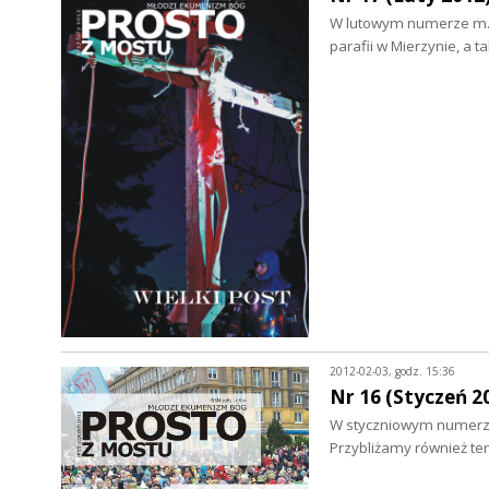
W lutowym numerze m.i
parafii w Mierzynie, a
2012-02-03, godz. 15:36
Nr 16 (Styczeń 2
W styczniowym numerze 
Przybliżamy również t