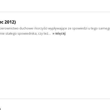
c 2012)
erownictwo duchowe i korzyści wypływające ze spowiedzi u tego samego
nie stałego spowiednika, czy też…
» więcej
)