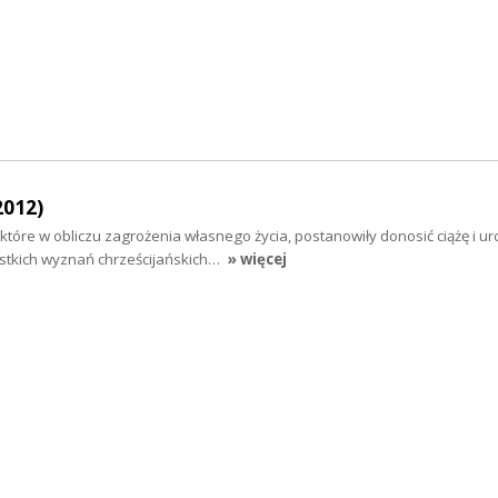
2012)
óre w obliczu zagrożenia własnego życia, postanowiły donosić ciążę i ur
stkich wyznań chrześcijańskich…
» więcej