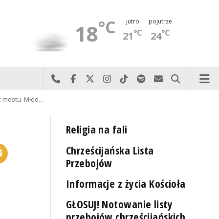
°C
jutro
pojutrze
18
°C
°C
21
24
Najlepiej po prostu do nas zadzwoń
Odwiedź nas na Facebook-u
Odwiedź nas na X
Odwiedź nas na Instagram-ie
Odwiedź nas na TikTok-u
Szukaj nas na Spotify
Wyślij do nas 
Szukaj
z mostu. Młod…
Religia na fali
Chrześcijańska Lista
Przebojów
Informacje z życia Kościoła
GŁOSUJ! Notowanie listy
przebojów chrześcijańskich