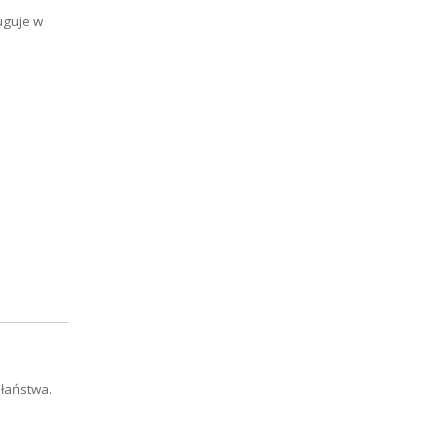
uguje w
płaństwa.