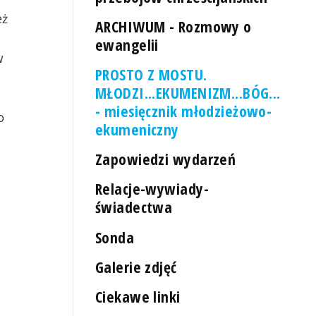
eż
ARCHIWUM - Rozmowy o
ewangelii
w
PROSTO Z MOSTU.
MŁODZI...EKUMENIZM...BÓG...
- miesięcznik młodzieżowo-
o
ekumeniczny
Zapowiedzi wydarzeń
Relacje-wywiady-
świadectwa
Sonda
Galerie zdjęć
Ciekawe linki