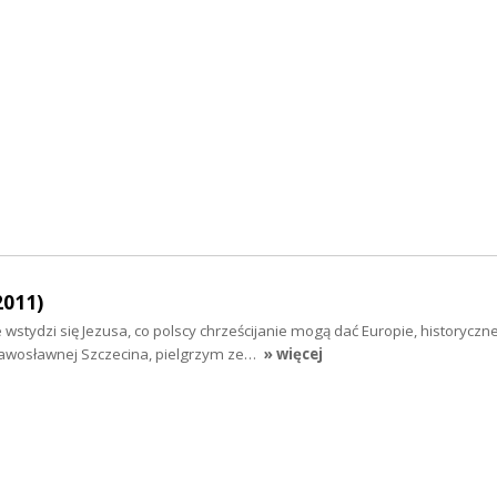
2011)
wstydzi się Jezusa, co polscy chrześcijanie mogą dać Europie, historyczn
rawosławnej Szczecina, pielgrzym ze…
» więcej