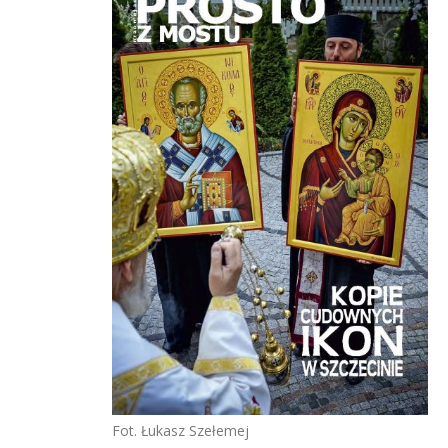
Fot. Łukasz Szełemej