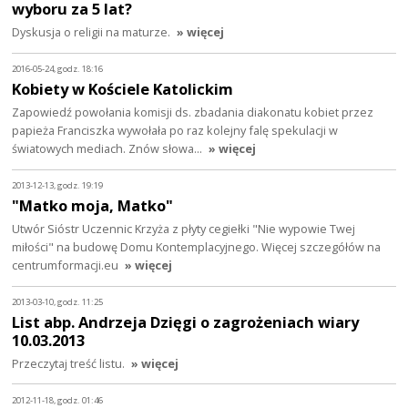
wyboru za 5 lat?
Dyskusja o religii na maturze.
» więcej
2016-05-24, godz. 18:16
Kobiety w Kościele Katolickim
Zapowiedź powołania komisji ds. zbadania diakonatu kobiet przez
papieża Franciszka wywołała po raz kolejny falę spekulacji w
światowych mediach. Znów słowa…
» więcej
2013-12-13, godz. 19:19
"Matko moja, Matko"
Utwór Sióstr Uczennic Krzyża z płyty cegiełki "Nie wypowie Twej
miłości" na budowę Domu Kontemplacyjnego. Więcej szczegółów na
centrumformacji.eu
» więcej
2013-03-10, godz. 11:25
List abp. Andrzeja Dzięgi o zagrożeniach wiary
10.03.2013
Przeczytaj treść listu.
» więcej
2012-11-18, godz. 01:46