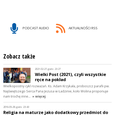
PODCAST AUDIO
AKTUALNOŚCI RSS
Zobacz także
2021-02-27, godz. 23:27
Wielki Post (2021), czyli wszystkie
ręce na pokład
Wielkopostny cykl rozważań. Ks. Adam Krzykała, proboszcz parafii pw.
Najświętszego Serca Pana Jezusa w Ładzinie, koło Wolina proponuje
nam trochę inne…
» więcej
2016-05-29, godz. 23:43
Religia na maturze jako dodatkowy przedmiot do