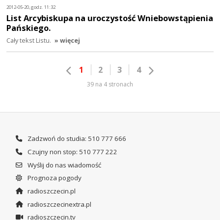
2012-05-20, godz. 11:32
List Arcybiskupa na uroczystość Wniebowstąpienia
Pańskiego.
Cały tekst Listu.
» więcej
1
2
3
4
39 na 4 stronach
Zadzwoń do studia: 510 777 666
Czujny non stop: 510 777 222
Wyślij do nas wiadomość
Prognoza pogody
radioszczecin.pl
radioszczecinextra.pl
radioszczecin.tv