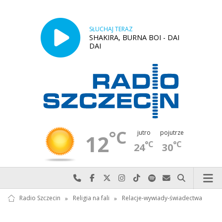
SŁUCHAJ TERAZ
SHAKIRA, BURNA BOI - DAI
DAI
°C
jutro
pojutrze
12
°C
°C
24
30
Najlepiej po prostu do nas zadzwoń
Odwiedź nas na Facebook-u
Odwiedź nas na X
Odwiedź nas na Instagram-ie
Odwiedź nas na TikTok-u
Szukaj nas na Spotify
Wyślij do nas w
Szukaj
Radio Szczecin
»
Religia na fali
»
Relacje-wywiady-świadectwa