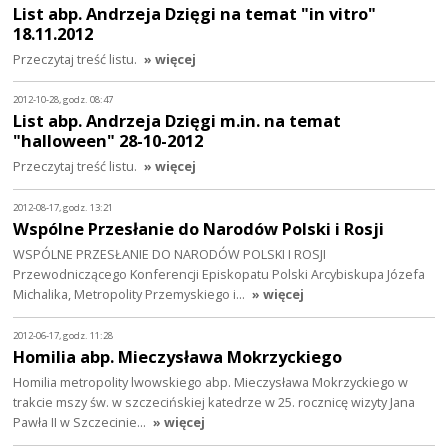
List abp. Andrzeja Dzięgi na temat "in vitro"
18.11.2012
Przeczytaj treść listu.
» więcej
2012-10-28, godz. 08:47
List abp. Andrzeja Dzięgi m.in. na temat
"halloween" 28-10-2012
Przeczytaj treść listu.
» więcej
2012-08-17, godz. 13:21
Wspólne Przesłanie do Narodów Polski i Rosji
WSPÓLNE PRZESŁANIE DO NARODÓW POLSKI I ROSJI
Przewodniczącego Konferencji Episkopatu Polski Arcybiskupa Józefa
Michalika, Metropolity Przemyskiego i…
» więcej
2012-06-17, godz. 11:28
Homilia abp. Mieczysława Mokrzyckiego
Homilia metropolity lwowskiego abp. Mieczysława Mokrzyckiego w
trakcie mszy św. w szczecińskiej katedrze w 25. rocznicę wizyty Jana
Pawła II w Szczecinie…
» więcej