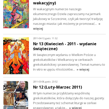
wakacyjny)
W wakacyjnym numerze naszego
ekumenicznego Dzieła zapraszamy na Jarmark
Jakubowy w Szczecinie, czyli jak tworzyć tradycję
naszego miasta i jak możemy je promować…
»
więcej
2011-04-13, godz. 11:52
Nr 13 (Kwiecień - 2011 - wydanie
świąteczne)
W świątecznym wydaniu o Wielkim Poście u
grekokatolików i Wielkanocy w cerkwiach
grekokatolickiej i prawosławnej. Temat numeru to
In vitro w ujęciu 4 kościołów…
» więcej
2011-03-08, godz. 23:52
Nr 12 (Luty-Marzec 2011)
W tym numerze przybliżamy wspólnotę
grekokatolików, która dołączyła do naszej gazety.
Przedstawiamy też schemat liturgii w cerkwi
prawosławnej, a także…
» więcej