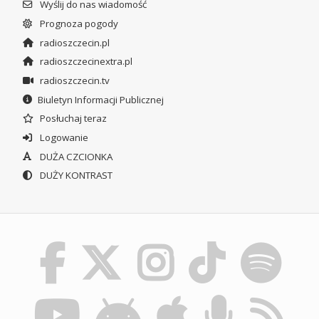
Wyślij do nas wiadomość
Prognoza pogody
radioszczecin.pl
radioszczecinextra.pl
radioszczecin.tv
Biuletyn Informacji Publicznej
Posłuchaj teraz
Logowanie
DUŻA CZCIONKA
DUŻY KONTRAST