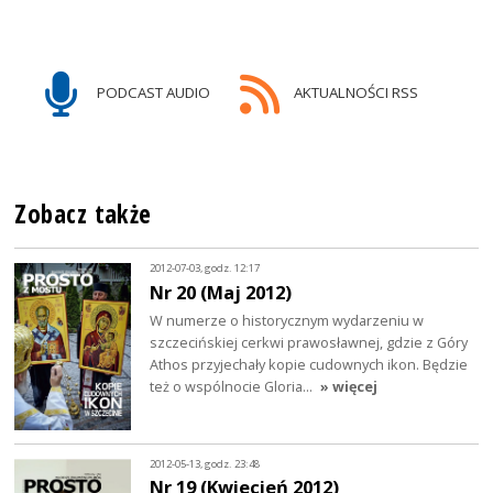
PODCAST AUDIO
AKTUALNOŚCI RSS
Zobacz także
2012-07-03, godz. 12:17
Nr 20 (Maj 2012)
W numerze o historycznym wydarzeniu w
szczecińskiej cerkwi prawosławnej, gdzie z Góry
Athos przyjechały kopie cudownych ikon. Będzie
też o wspólnocie Gloria…
» więcej
2012-05-13, godz. 23:48
Nr 19 (Kwiecień 2012)