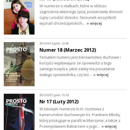
W numerze o matkach, które w obliczu
zagrożenia własnego życia, postanowiły donosić
ciążę i urodzić dziecko. Stosunek wszystkich
wyznań chrześcijańskich…
» więcej
2012-04-13, godz. 22:40
Numer 18 (Marzec 2012)
Tematem numeru jest kierownictwo duchowe i
korzyści wypływające ze spowiedzi u tego
samego księdza. Jakie zalety ma posiadanie
stałego spowiednika, czy też…
» więcej
2012-03-07, godz. 15:24
Nr 17 (Luty 2012)
W lutowym numerze m.in. rozmowa z
kameruńskim duchownym ks. Frankiem Mbidą,
który posługuje w parafii w Mierzynie, a także z
Przemysławem Babiarzem o jego…
» więcej