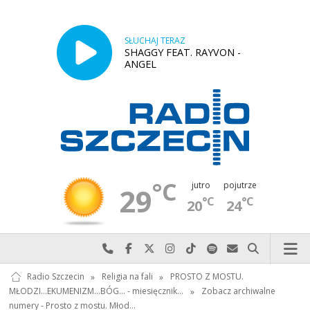
SŁUCHAJ TERAZ
SHAGGY FEAT. RAYVON -
ANGEL
°C
jutro
pojutrze
29
°C
°C
20
24
Najlepiej po prostu do nas zadzwoń
Odwiedź nas na Facebook-u
Odwiedź nas na X
Odwiedź nas na Instagram-ie
Odwiedź nas na TikTok-u
Szukaj nas na Spotify
Wyślij do nas w
Szukaj
Radio Szczecin
»
Religia na fali
»
PROSTO Z MOSTU.
MŁODZI...EKUMENIZM...BÓG... - miesięcznik…
»
Zobacz archiwalne
numery - Prosto z mostu. Młod…