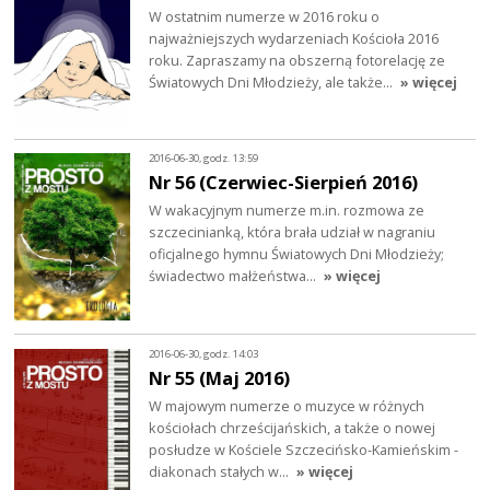
W ostatnim numerze w 2016 roku o
najważniejszych wydarzeniach Kościoła 2016
roku. Zapraszamy na obszerną fotorelację ze
Światowych Dni Młodzieży, ale także…
» więcej
2016-06-30, godz. 13:59
Nr 56 (Czerwiec-Sierpień 2016)
W wakacyjnym numerze m.in. rozmowa ze
szczecinianką, która brała udział w nagraniu
oficjalnego hymnu Światowych Dni Młodzieży;
świadectwo małżeństwa…
» więcej
2016-06-30, godz. 14:03
Nr 55 (Maj 2016)
W majowym numerze o muzyce w różnych
kościołach chrześcijańskich, a także o nowej
posłudze w Kościele Szczecińsko-Kamieńskim -
diakonach stałych w…
» więcej