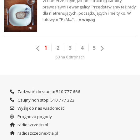
W numerze o tym, jak post traktują katolicy,
prawosławni i ewangelicy. Przedstawiamy też rady
dla nietrenujących, początkujących i nie tylko. W
lutowym "PzM..."…
» więcej
1
2
3
4
5
60 na 6 stronach
Zadzwoń do studia: 510 777 666
Czujny non stop: 510 777 222
Wyślij do nas wiadomość
Prognoza pogody
radioszczecin.pl
radioszczecinextra.pl