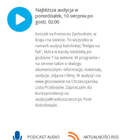
Najbliższa audycja w
poniedziałek, 10 sierpnia po
godz. 02:00
Kościół na Pomorzu Zachodnim, w
kraju i na świecie. To wszystko w
ramach audycji katolickiej "Religia na
fali", która w każdą niedzielę po
godzinie 7 na antenie. W programie i
na stronie także o dialogu
ekumenicznym. Informacje, materiały,
audycje, zdjęcia i filmy. W audycji i na
www głosowanie na Chrześcijańską
Listę Przebojów. Zapraszam do
korespondencji na
audycja@radioszczecin.pl, Piotr
Kołodziejski.
PODCAST AUDIO
AKTUALNOŚCI RSS