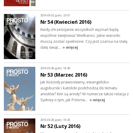
2016-05-02, godz. 23:01
Nr 54 (Kwiecień 2016)
Kiedy chrześcijanie wszystkich wyznań będą
wspólnie świętować Wielkanoc. Jakie warunki
muszą zostać spełnione. Czy jest szansa na stałą
datę świąt…
» więcej
2016-03-28, godz. 18:40
Nr 53 (Marzec 2016)
Jak Kościoły prawosławny, ewangelicko-
augsburski i katolicki podchodzą do tematu
aniołów? Kim są anioły? W numerze także relacja z
Sydney o tym, jak Polonia…
» więcej
2016-03-28, godz. 18:45
Nr 52 (Luty 2016)