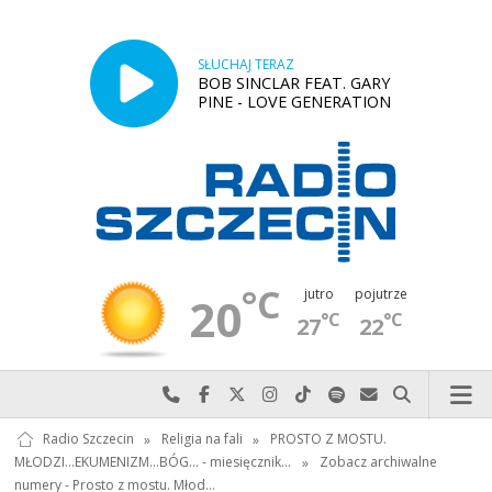
SŁUCHAJ TERAZ
BOB SINCLAR FEAT. GARY
PINE - LOVE GENERATION
°C
jutro
pojutrze
20
°C
°C
27
22
Najlepiej po prostu do nas zadzwoń
Odwiedź nas na Facebook-u
Odwiedź nas na X
Odwiedź nas na Instagram-ie
Odwiedź nas na TikTok-u
Szukaj nas na Spotify
Wyślij do nas w
Szukaj
Radio Szczecin
»
Religia na fali
»
PROSTO Z MOSTU.
MŁODZI...EKUMENIZM...BÓG... - miesięcznik…
»
Zobacz archiwalne
numery - Prosto z mostu. Młod…