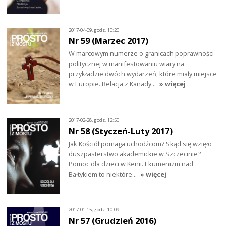
2017-04-09, godz. 10:20
Nr 59 (Marzec 2017)
W marcowym numerze o granicach poprawności
politycznej w manifestowaniu wiary na
przykładzie dwóch wydarzeń, które miały miejsce
w Europie. Relacja z Kanady…
» więcej
2017-02-28, godz. 12:50
Nr 58 (Styczeń-Luty 2017)
Jak Kościół pomaga uchodźcom? Skąd się wzięło
duszpasterstwo akademickie w Szczecinie?
Pomoc dla dzieci w Kenii. Ekumenizm nad
Bałtykiem to niektóre…
» więcej
2017-01-15, godz. 10:09
Nr 57 (Grudzień 2016)