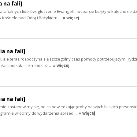
 na fali]
afialnych liderów, głoszenie Ewangelii i wsparcie księży w katechezie dzi
W Kościele nad Odrą i Bałtykiem…
» więcej
ia na fali]
k, ale teraz rozpoczyna się szczególny czas pomocy potrzebującym. Tyd
ości spotkała się młodzież…
» więcej
ia na fali]
mie zastanowimy się, po co odwiedzając groby naszych bliskich przynosi
ogramie wrócimy do wydarzenia sprzed…
» więcej