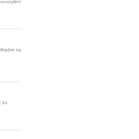
 poruszyłem
dbędzie się
, bo