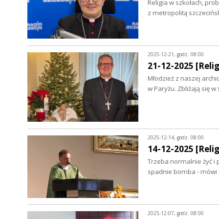
Religia w szkołach, pro
z metropolitą szczec
2025-12-21, godz. 08:00
21-12-2025 [Relig
Młodzież z naszej archi
w Paryżu. Zbliżają się w
2025-12-14, godz. 08:00
14-12-2025 [Relig
Trzeba normalnie żyć i
spadnie bomba - mówi k
2025-12-07, godz. 08:00