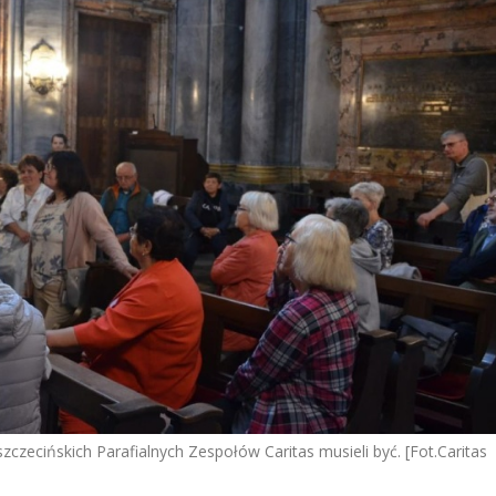
szczecińskich Parafialnych Zespołów Caritas musieli być. [Fot.Caritas