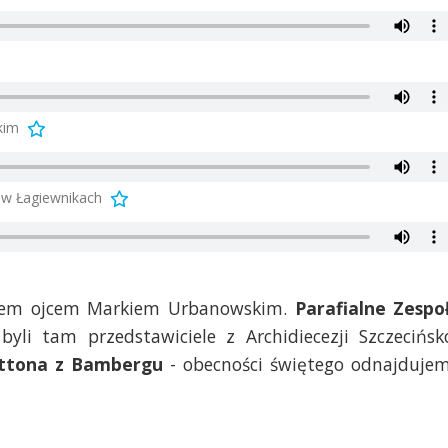
kim
 w Łagiewnikach
nem ojcem Markiem Urbanowskim.
Parafialne Zespo
byli tam przedstawiciele z Archidiecezji Szczecińsk
ttona z Bambergu
- obecności świętego odnajduje