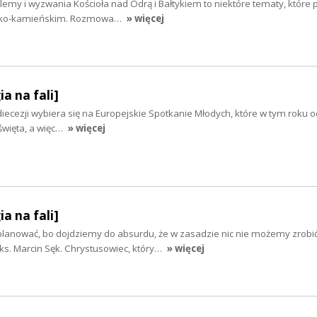
blemy i wyzwania Kościoła nad Odrą i Bałtykiem to niektóre tematy, które
ińsko-kamieńskim. Rozmowa…
» więcej
ia na fali]
diecezji wybiera się na Europejskie Spotkanie Młodych, które w tym roku o
 święta, a więc…
» więcej
ia na fali]
 planować, bo dojdziemy do absurdu, że w zasadzie nic nie możemy zrobić
s. Marcin Sęk. Chrystusowiec, który…
» więcej