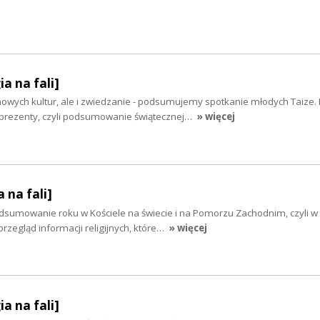
ia na fali]
owych kultur, ale i zwiedzanie - podsumujemy spotkanie młodych Taize.
 prezenty, czyli podsumowanie świątecznej…
» więcej
 na fali]
odsumowanie roku w Kościele na świecie i na Pomorzu Zachodnim, czyli w
przegląd informacji religijnych, które…
» więcej
ia na fali]