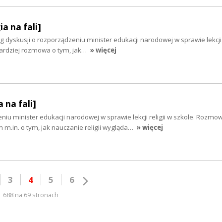
ia na fali]
ąg dyskusji o rozporządzeniu minister edukacji narodowej w sprawie lekcji r
ardziej rozmowa o tym, jak…
» więcej
 na fali]
niu minister edukacji narodowej w sprawie lekcji religii w szkole. Rozmo
m.in. o tym, jak nauczanie religii wygląda…
» więcej
3
4
5
6
688 na 69 stronach