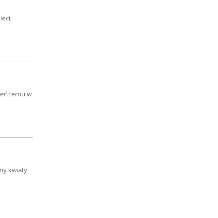
eci,
zień temu w
my kwiaty,