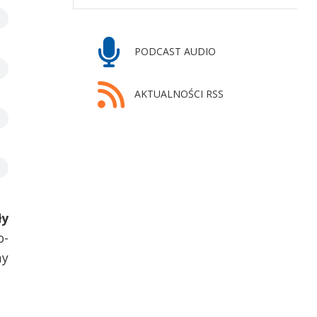
PODCAST AUDIO
AKTUALNOŚCI RSS
ły
o-
my