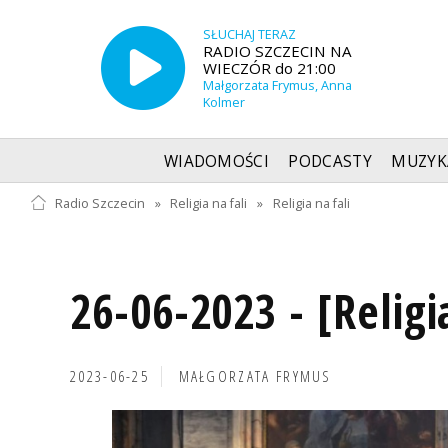
SŁUCHAJ TERAZ
RADIO SZCZECIN NA
WIECZÓR do 21:00
Małgorzata Frymus, Anna
Kolmer
WIADOMOŚCI
PODCASTY
MUZYK
Radio Szczecin
»
Religia na fali
»
Religia na fali
26-06-2023 - [Religi
2023-06-25
MAŁGORZATA FRYMUS