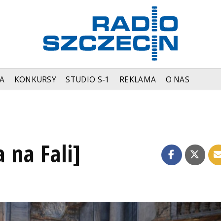
A
KONKURSY
STUDIO S-1
REKLAMA
O NAS
a na Fali]