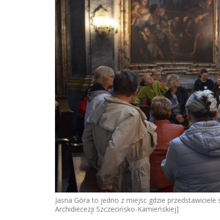
Jasna Góra to jedno z miejsc gdzie przedstawiciele 
Archidiecezji Szczecińsko-Kamieńskiej]