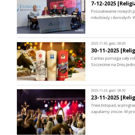
7-12-2025 [Religia
Poszukiwanie nowych par
młodzieży i dorosłych. 
2025-11-30, godz. 08:00
30-11-2025 [Relig
Caritas pomaga cały ro
Szczecinie na Dniu Jedn
2025-11-23, godz. 08:00
23-11-2025 [Relig
Trwa listopad, w progra
zapalamy znicze. W pr