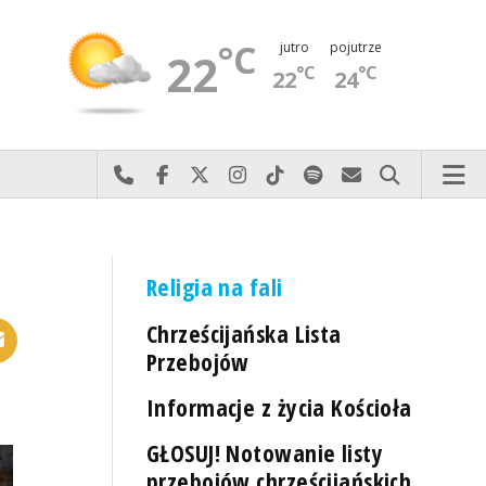
°C
jutro
pojutrze
22
°C
°C
22
24
Najlepiej po prostu do nas zadzwoń
Odwiedź nas na Facebook-u
Odwiedź nas na X
Odwiedź nas na Instagram-ie
Odwiedź nas na TikTok-u
Szukaj nas na Spotify
Wyślij do nas 
Szukaj
Religia na fali
Chrześcijańska Lista
Przebojów
Informacje z życia Kościoła
GŁOSUJ! Notowanie listy
przebojów chrześcijańskich