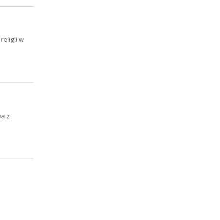
eligii w
wa z