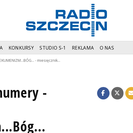
A
KONKURSY
STUDIO S-1
REKLAMA
O NAS
KUMENIZM...BÓG... - miesięcznik…
numery -
..Bóg...