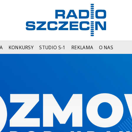
A
KONKURSY
STUDIO S-1
REKLAMA
O NAS