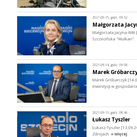
2021-09-15, godz. 09:32
Małgorzata Jacy
Małgorzata Jacyna-Witt
Szczecińska "Wulkan".
2021-09-14, godz. 09:08
Marek Gróbarcz
Marek Gróbarczyk [14.0
inwestycji w gospodarce
2021-09-13, godz. 08:46
Łukasz Tyszler
Łukasz Tyszler [13.09.2
Zdrojach
» więcej