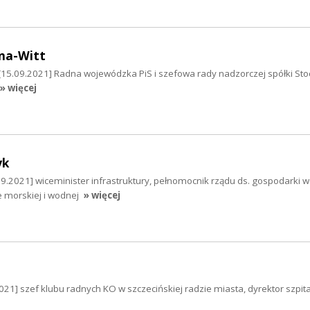
na-Witt
 [15.09.2021] Radna wojewódzka PiS i szefowa rady nadzorczej spółki Sto
» więcej
yk
9.2021] wiceminister infrastruktury, pełnomocnik rządu ds. gospodarki 
 morskiej i wodnej
» więcej
021] szef klubu radnych KO w szczecińskiej radzie miasta, dyrektor szpit