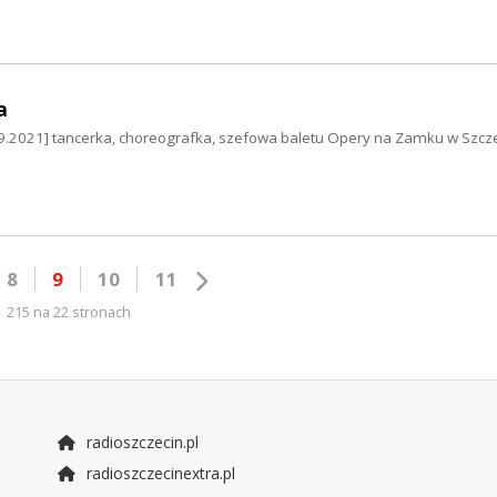
a
9.2021] tancerka, choreografka, szefowa baletu Opery na Zamku w Szcze
8
9
10
11
215 na 22 stronach
radioszczecin.pl
radioszczecinextra.pl