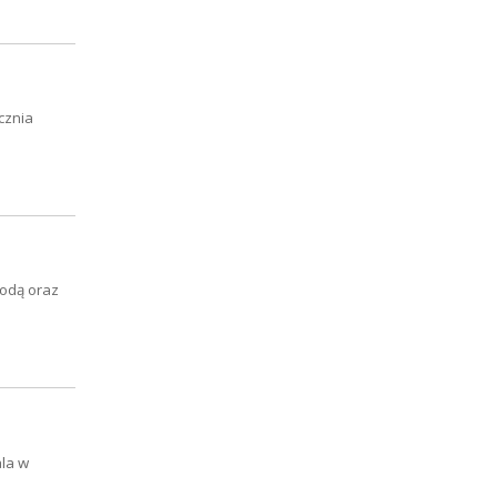
cznia
wodą oraz
ala w