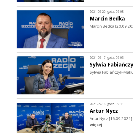
2021-09-20, godz. 09:08
Marcin Bedka
Marcin Bedka [20.09.2
2021-09-17, godz. 09:03
Sylwia Fabiańcz
Sylwia Fabiańczyk-Maku
2021-09-16, godz. 09:11
Artur Nycz
Artur Nycz [16.09.2021
więcej