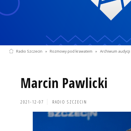
Radio Szczecin
»
Rozmowy pod krawatem
»
Archiwum audycji 
Marcin Pawlicki
2021-12-07
RADIO SZCZECIN