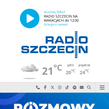
SŁUCHAJ TERAZ
RADIO SZCZECIN NA
WAKACJACH do 12:00
Grzegorz Lament
°C
jutro
pojutrze
21
°C
°C
20
24
Najlepiej po prostu do nas zadzwoń
Odwiedź nas na Facebook-u
Odwiedź nas na X
Odwiedź nas na Instagram-ie
Odwiedź nas na TikTok-u
Szukaj nas na Spotify
Wyślij do nas w
Szukaj