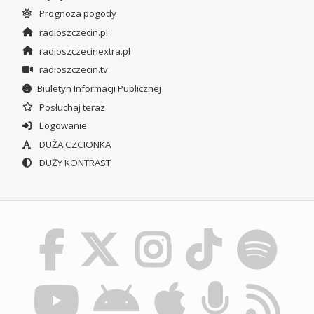
Prognoza pogody
radioszczecin.pl
radioszczecinextra.pl
radioszczecin.tv
Biuletyn Informacji Publicznej
Posłuchaj teraz
Logowanie
DUŻA CZCIONKA
DUŻY KONTRAST