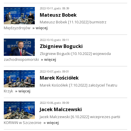
2022-10-11, godz. 08:39
Mateusz Bobek
Mateusz Bobek [11.10.2022] burmistrz
Międzyzdrojów
» więcej
2022-10-10, godz. 09:11
Zbigniew Bogucki
Zbigniew Bogucki [10.10.2022] wojewoda
zachodniopomorski
» więcej
2022-10-07, godz. 09:01
Marek Kościółek
Marek Kościółek [7.10.2022] założyciel Teatru
Krzyk
» więcej
2022-10-06, godz. 09:09
Jacek Malczewski
Jacek Malczewski [6.10.2022] wiceprezes partii
KORWiN w Szczecinie
» więcej