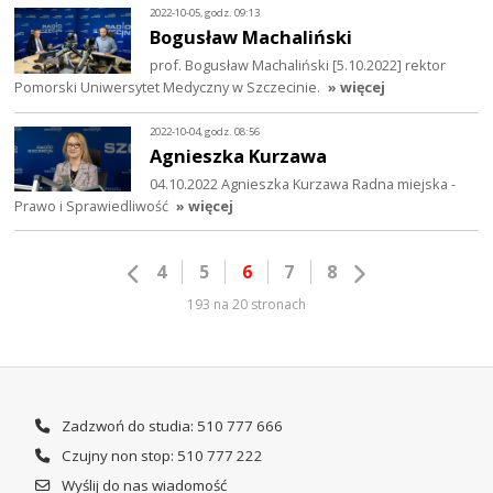
2022-10-05, godz. 09:13
Bogusław Machaliński
prof. Bogusław Machaliński [5.10.2022] rektor
Pomorski Uniwersytet Medyczny w Szczecinie.
» więcej
2022-10-04, godz. 08:56
Agnieszka Kurzawa
04.10.2022 Agnieszka Kurzawa Radna miejska -
Prawo i Sprawiedliwość
» więcej
4
5
6
7
8
193 na 20 stronach
Zadzwoń do studia: 510 777 666
Czujny non stop: 510 777 222
Wyślij do nas wiadomość