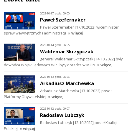
2022-10-17, godz. 09:00
Paweł Szefernaker
Paweł Szefernaker [17.10.2022] wiceminister
spraw wewnętrznych i administracji
» więcej
2022-10-14, godz. 08:55
Waldemar Skrzypczak
generał Waldemar Skrzypczak [14.10.2022] były
dowódca Wojsk Lądowych WP i były doradca w MON
» więcej
2022-10-13, godz. 08:56
Arkadiusz Marchewka
Arkadiusz Marchewka [13.10.2022] poseł
Platformy Obywatelskiej
» więcej
2022-10-12, godz. 09:07
Radosław Lubczyk
Radosław Lubczyk [12.10.2022] poseł Koalicji
Polskiej
» więcej