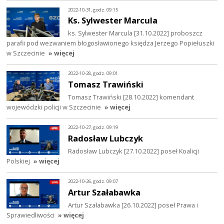
2022-10-31, godz. 09:15
Ks. Sylwester Marcula
ks. Sylwester Marcula [31.10.2022] proboszcz
parafii pod wezwaniem błogosławionego księdza Jerzego Popiełuszki
w Szczecinie
» więcej
2022-10-28, godz. 09:01
Tomasz Trawiński
Tomasz Trawiński [28.10.2022] komendant
wojewódzki policji w Szczecinie
» więcej
2022-10-27, godz. 09:19
Radosław Lubczyk
Radosław Lubczyk [27.10.2022] poseł Koalicji
Polskiej
» więcej
2022-10-26, godz. 09:07
Artur Szałabawka
Artur Szałabawka [26.10.2022] poseł Prawa i
Sprawiedliwości
» więcej