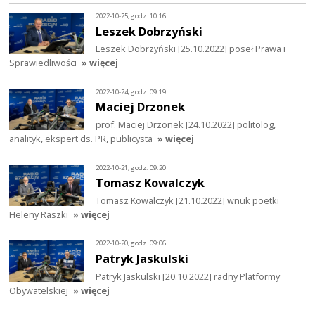
2022-10-25, godz. 10:16
Leszek Dobrzyński
Leszek Dobrzyński [25.10.2022] poseł Prawa i
Sprawiedliwości
» więcej
2022-10-24, godz. 09:19
Maciej Drzonek
prof. Maciej Drzonek [24.10.2022] politolog,
analityk, ekspert ds. PR, publicysta
» więcej
2022-10-21, godz. 09:20
Tomasz Kowalczyk
Tomasz Kowalczyk [21.10.2022] wnuk poetki
Heleny Raszki
» więcej
2022-10-20, godz. 09:06
Patryk Jaskulski
Patryk Jaskulski [20.10.2022] radny Platformy
Obywatelskiej
» więcej