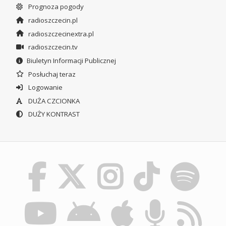
Prognoza pogody
radioszczecin.pl
radioszczecinextra.pl
radioszczecin.tv
Biuletyn Informacji Publicznej
Posłuchaj teraz
Logowanie
DUŻA CZCIONKA
DUŻY KONTRAST