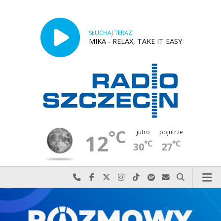
SŁUCHAJ TERAZ
MIKA - RELAX, TAKE IT EASY
°C
jutro
pojutrze
12
°C
°C
30
27
Najlepiej po prostu do nas zadzwoń
Odwiedź nas na Facebook-u
Odwiedź nas na X
Odwiedź nas na Instagram-ie
Odwiedź nas na TikTok-u
Szukaj nas na Spotify
Wyślij do nas w
Szukaj