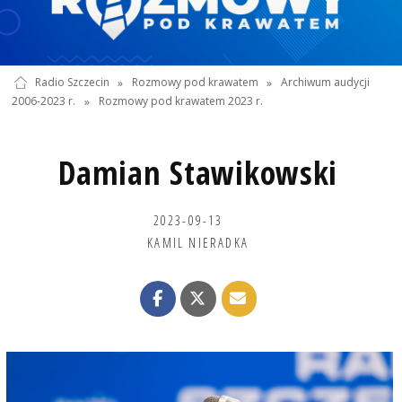
Radio Szczecin
»
Rozmowy pod krawatem
»
Archiwum audycji
2006-2023 r.
»
Rozmowy pod krawatem 2023 r.
Damian Stawikowski
2023-09-13
KAMIL NIERADKA