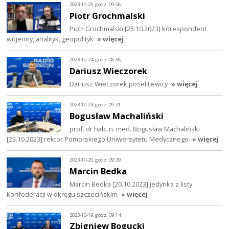
2023-10-25, godz. 09:06
Piotr Grochmalski
Piotr Grochmalski [25.10.2023] korespondent
wojenny, analityk, geopolityk
» więcej
2023-10-24, godz. 08:58
Dariusz Wieczorek
Dariusz Wieczorek poseł Lewicy
» więcej
2023-10-23, godz. 09:21
Bogusław Machaliński
prof. dr hab. n. med. Bogusław Machaliński
[23.10.2023] rektor Pomorskiego Uniwersytetu Medycznego
» więcej
2023-10-20, godz. 09:29
Marcin Bedka
Marcin Bedka [20.10.2023] jedynka z listy
Konfederacji w okręgu szczecińskim
» więcej
2023-10-19, godz. 09:14
Zbigniew Bogucki