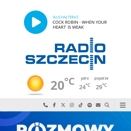
SŁUCHAJ TERAZ
COCK ROBIN - WHEN YOUR
HEART IS WEAK
°C
jutro
pojutrze
20
°C
°C
24
29
Najlepiej po prostu do nas zadzwoń
Odwiedź nas na Facebook-u
Odwiedź nas na X
Odwiedź nas na Instagram-ie
Odwiedź nas na TikTok-u
Szukaj nas na Spotify
Wyślij do nas w
Szukaj