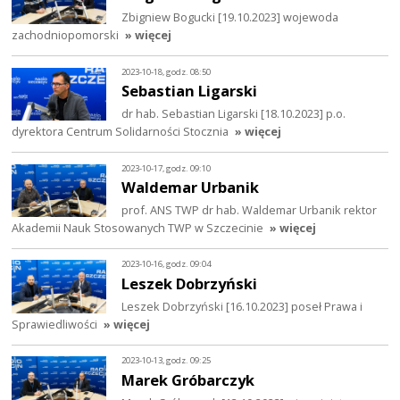
Zbigniew Bogucki [19.10.2023] wojewoda
zachodniopomorski
» więcej
2023-10-18, godz. 08:50
Sebastian Ligarski
dr hab. Sebastian Ligarski [18.10.2023] p.o.
dyrektora Centrum Solidarności Stocznia
» więcej
2023-10-17, godz. 09:10
Waldemar Urbanik
prof. ANS TWP dr hab. Waldemar Urbanik rektor
Akademii Nauk Stosowanych TWP w Szczecinie
» więcej
2023-10-16, godz. 09:04
Leszek Dobrzyński
Leszek Dobrzyński [16.10.2023] poseł Prawa i
Sprawiedliwości
» więcej
2023-10-13, godz. 09:25
Marek Gróbarczyk