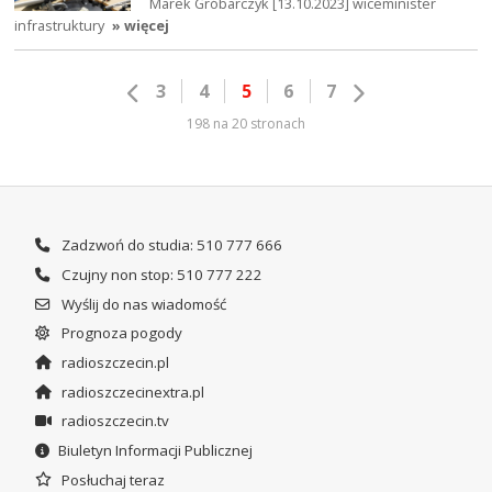
Marek Gróbarczyk [13.10.2023] wiceminister
infrastruktury
» więcej
3
4
5
6
7
198 na 20 stronach
Zadzwoń do studia: 510 777 666
Czujny non stop: 510 777 222
Wyślij do nas wiadomość
Prognoza pogody
radioszczecin.pl
radioszczecinextra.pl
radioszczecin.tv
Biuletyn Informacji Publicznej
Posłuchaj teraz