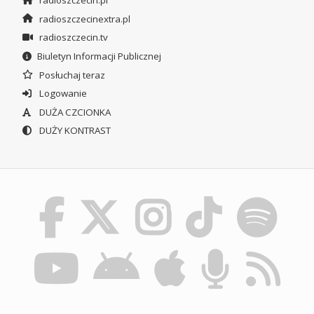
radioszczecinextra.pl
radioszczecin.tv
Biuletyn Informacji Publicznej
Posłuchaj teraz
Logowanie
DUŻA CZCIONKA
DUŻY KONTRAST