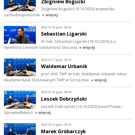
Zbigniew Bogucki
Zbigniew Bogucki [19.10.2023] wojewoda
zachodniopomorski
» więcej
2023-10-18, godz. 08:50
Sebastian Ligarski
dr hab. Sebastian Ligarski [18.10.2023] p.o.
dyrektora Centrum Solidarności Stocznia
» więcej
2023-10-17, godz. 09:10
Waldemar Urbanik
prof. ANS TWP dr hab. Waldemar Urbanik rektor
Akademii Nauk Stosowanych TWP w Szczecinie
» więcej
2023-10-16, godz. 09:04
Leszek Dobrzyński
Leszek Dobrzyński [16.10.2023] poseł Prawa i
Sprawiedliwości
» więcej
2023-10-13, godz. 09:25
Marek Gróbarczyk