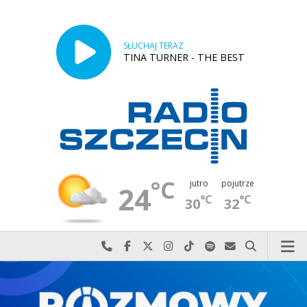
SŁUCHAJ TERAZ
TINA TURNER - THE BEST
°C
jutro
pojutrze
24
°C
°C
30
32
Najlepiej po prostu do nas zadzwoń
Odwiedź nas na Facebook-u
Odwiedź nas na X
Odwiedź nas na Instagram-ie
Odwiedź nas na TikTok-u
Szukaj nas na Spotify
Wyślij do nas w
Szukaj