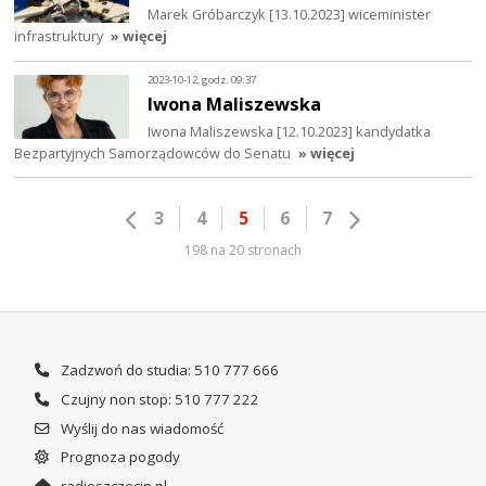
Marek Gróbarczyk [13.10.2023] wiceminister
infrastruktury
» więcej
2023-10-12, godz. 09:37
Iwona Maliszewska
Iwona Maliszewska [12.10.2023] kandydatka
Bezpartyjnych Samorządowców do Senatu
» więcej
3
4
5
6
7
198 na 20 stronach
Zadzwoń do studia: 510 777 666
Czujny non stop: 510 777 222
Wyślij do nas wiadomość
Prognoza pogody
radioszczecin.pl