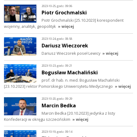
2023-10-25, godz. 09:06
Piotr Grochmalski
Piotr Grochmalski [25.10.2023] korespondent
wojenny, analityk, geopolityk
» więcej
2023-10-24, godz. 08:58
Dariusz Wieczorek
Dariusz Wieczorek poseł Lewicy
» więcej
2023-10-23, godz. 09:21
Bogusław Machaliński
prof. dr hab. n. med. Bogusław Machaliński
[23.10.2023] rektor Pomorskiego Uniwersytetu Medycznego
» więcej
2023-10-20, godz. 09:29
Marcin Bedka
Marcin Bedka [20.10.2023] jedynka z listy
Konfederacji w okręgu szczecińskim
» więcej
2023-10-19, godz. 09:14