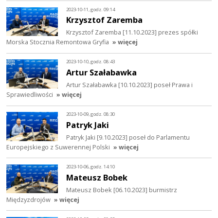
2023-10-11, godz. 09:14
Krzysztof Zaremba
Krzysztof Zaremba [11.10.2023] prezes spółki
Morska Stocznia Remontowa Gryfia
» więcej
2023-10-10, godz. 08:43
Artur Szałabawka
Artur Szałabawka [10.10.2023] poseł Prawa i
Sprawiedliwości
» więcej
2023-10-09, godz. 08:30
Patryk Jaki
Patryk Jaki [9.10.2023] poseł do Parlamentu
Europejskiego z Suwerennej Polski
» więcej
2023-10-06, godz. 14:10
Mateusz Bobek
Mateusz Bobek [06.10.2023] burmistrz
Międzyzdrojów
» więcej