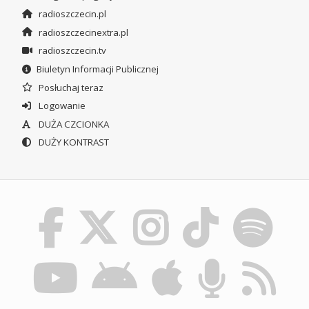
radioszczecin.pl
radioszczecinextra.pl
radioszczecin.tv
Biuletyn Informacji Publicznej
Posłuchaj teraz
Logowanie
DUŻA CZCIONKA
DUŻY KONTRAST