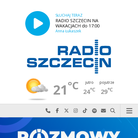
SŁUCHAJ TERAZ
RADIO SZCZECIN NA
WAKACJACH do 17:00
Anna Łukaszek
°C
jutro
pojutrze
21
°C
°C
24
29
Najlepiej po prostu do nas zadzwoń
Odwiedź nas na Facebook-u
Odwiedź nas na X
Odwiedź nas na Instagram-ie
Odwiedź nas na TikTok-u
Szukaj nas na Spotify
Wyślij do nas w
Szukaj