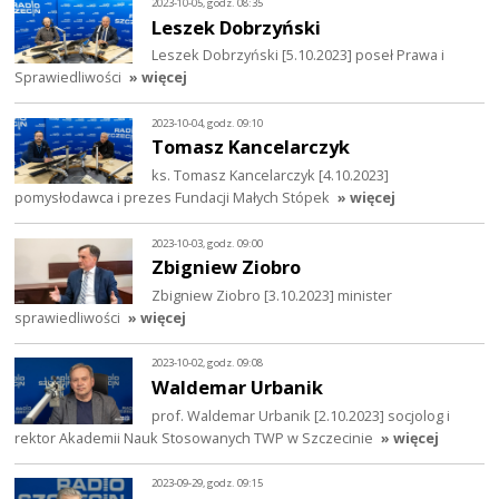
2023-10-05, godz. 08:35
Leszek Dobrzyński
Leszek Dobrzyński [5.10.2023] poseł Prawa i
Sprawiedliwości
» więcej
2023-10-04, godz. 09:10
Tomasz Kancelarczyk
ks. Tomasz Kancelarczyk [4.10.2023]
pomysłodawca i prezes Fundacji Małych Stópek
» więcej
2023-10-03, godz. 09:00
Zbigniew Ziobro
Zbigniew Ziobro [3.10.2023] minister
sprawiedliwości
» więcej
2023-10-02, godz. 09:08
Waldemar Urbanik
prof. Waldemar Urbanik [2.10.2023] socjolog i
rektor Akademii Nauk Stosowanych TWP w Szczecinie
» więcej
2023-09-29, godz. 09:15