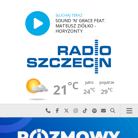
SŁUCHAJ TERAZ
SOUND 'N' GRACE FEAT.
MATEUSZ ZIÓŁKO -
HORYZONTY
°C
jutro
pojutrze
21
°C
°C
24
29
Najlepiej po prostu do nas zadzwoń
Odwiedź nas na Facebook-u
Odwiedź nas na X
Odwiedź nas na Instagram-ie
Odwiedź nas na TikTok-u
Szukaj nas na Spotify
Wyślij do nas w
Szukaj