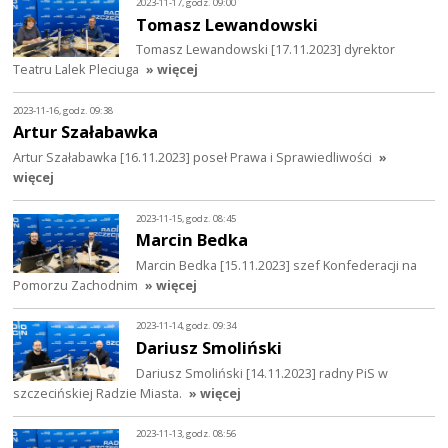
2023-11-17, godz. 09:00
Tomasz Lewandowski
Tomasz Lewandowski [17.11.2023] dyrektor
Teatru Lalek Pleciuga
» więcej
2023-11-16, godz. 09:38
Artur Szałabawka
Artur Szałabawka [16.11.2023] poseł Prawa i Sprawiedliwości
»
więcej
2023-11-15, godz. 08:45
Marcin Bedka
Marcin Bedka [15.11.2023] szef Konfederacji na
Pomorzu Zachodnim
» więcej
2023-11-14, godz. 09:34
Dariusz Smoliński
Dariusz Smoliński [14.11.2023] radny PiS w
szczecińskiej Radzie Miasta.
» więcej
2023-11-13, godz. 08:56