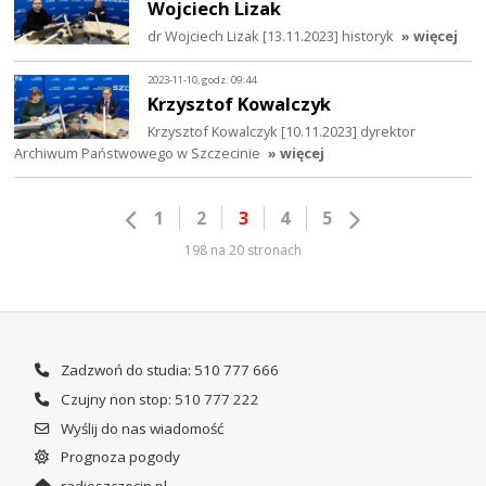
Wojciech Lizak
dr Wojciech Lizak [13.11.2023] historyk
» więcej
2023-11-10, godz. 09:44
Krzysztof Kowalczyk
Krzysztof Kowalczyk [10.11.2023] dyrektor
Archiwum Państwowego w Szczecinie
» więcej
1
2
3
4
5
198 na 20 stronach
Zadzwoń do studia: 510 777 666
Czujny non stop: 510 777 222
Wyślij do nas wiadomość
Prognoza pogody
radioszczecin.pl