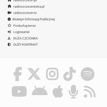
radioszczecinextra.pl
radioszczecin.tv
Biuletyn Informacji Publicznej
Posłuchaj teraz
Logowanie
DUŻA CZCIONKA
DUŻY KONTRAST