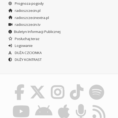
Prognoza pogody
radioszczecin.pl
radioszczecinextra.pl
radioszczecin.tv
Biuletyn Informacji Publicznej
Posłuchaj teraz
Logowanie
DUŻA CZCIONKA
DUŻY KONTRAST