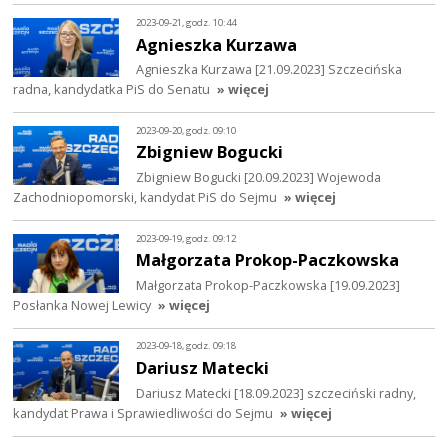
2023-09-21, godz. 10:44
Agnieszka Kurzawa
Agnieszka Kurzawa [21.09.2023] Szczecińska
radna, kandydatka PiS do Senatu
» więcej
2023-09-20, godz. 09:10
Zbigniew Bogucki
Zbigniew Bogucki [20.09.2023] Wojewoda
Zachodniopomorski, kandydat PiS do Sejmu
» więcej
2023-09-19, godz. 09:12
Małgorzata Prokop-Paczkowska
Małgorzata Prokop-Paczkowska [19.09.2023]
Posłanka Nowej Lewicy
» więcej
2023-09-18, godz. 09:18
Dariusz Matecki
Dariusz Matecki [18.09.2023] szczeciński radny,
kandydat Prawa i Sprawiedliwości do Sejmu
» więcej