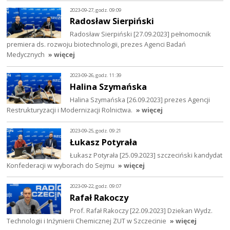
2023-09-27, godz. 09:09
Radosław Sierpiński
Radosław Sierpiński [27.09.2023] pełnomocnik
premiera ds. rozwoju biotechnologii, prezes Agenci Badań
Medycznych
» więcej
2023-09-26, godz. 11:39
Halina Szymańska
Halina Szymańska [26.09.2023] prezes Agencji
Restrukturyzacji i Modernizacji Rolnictwa.
» więcej
2023-09-25, godz. 09:21
Łukasz Potyrała
Łukasz Potyrała [25.09.2023] szczeciński kandydat
Konfederacji w wyborach do Sejmu
» więcej
2023-09-22, godz. 09:07
Rafał Rakoczy
Prof. Rafał Rakoczy [22.09.2023] Dziekan Wydz.
Technologii i Inżynierii Chemicznej ZUT w Szczecinie
» więcej