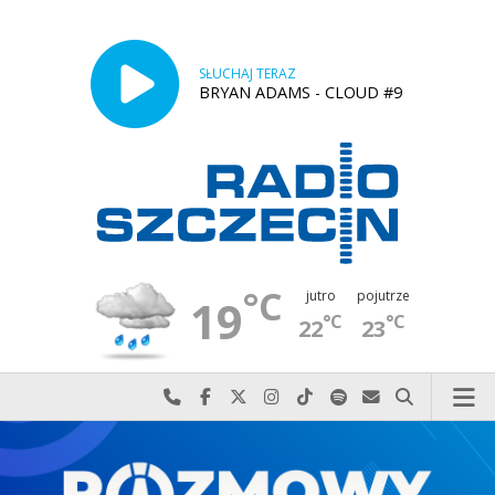
SŁUCHAJ TERAZ
BRYAN ADAMS - CLOUD #9
°C
jutro
pojutrze
19
°C
°C
22
23
Najlepiej po prostu do nas zadzwoń
Odwiedź nas na Facebook-u
Odwiedź nas na X
Odwiedź nas na Instagram-ie
Odwiedź nas na TikTok-u
Szukaj nas na Spotify
Wyślij do nas w
Szukaj