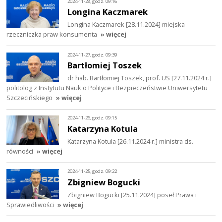
2024-11-28, godz. 09:16
Longina Kaczmarek
Longina Kaczmarek [28.11.2024] miejska
rzeczniczka praw konsumenta
» więcej
2024-11-27, godz. 09:39
Bartłomiej Toszek
dr hab. Bartłomiej Toszek, prof. US [27.11.2024 r.]
politolog z Instytutu Nauk o Polityce i Bezpieczeństwie Uniwersytetu
Szczecińskiego
» więcej
2024-11-26, godz. 09:15
Katarzyna Kotula
Katarzyna Kotula [26.11.2024 r.] ministra ds.
równości
» więcej
2024-11-25, godz. 09:22
Zbigniew Bogucki
Zbigniew Bogucki [25.11.2024] poseł Prawa i
Sprawiedliwości
» więcej