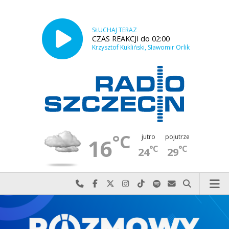
SŁUCHAJ TERAZ
CZAS REAKCJI do 02:00
Krzysztof Kukliński, Sławomir Orlik
°C
jutro
pojutrze
16
°C
°C
24
29
Najlepiej po prostu do nas zadzwoń
Odwiedź nas na Facebook-u
Odwiedź nas na X
Odwiedź nas na Instagram-ie
Odwiedź nas na TikTok-u
Szukaj nas na Spotify
Wyślij do nas w
Szukaj