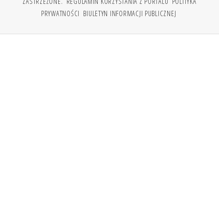
ZASTRZEŻONE.
REGULAMIN KORZYSTANIA Z PORTALU
POLITYKA
PRYWATNOŚCI
BIULETYN INFORMACJI PUBLICZNEJ