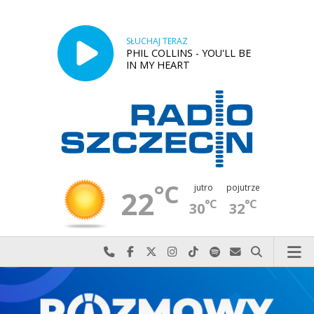
SŁUCHAJ TERAZ
PHIL COLLINS - YOU'LL BE
IN MY HEART
°C
jutro
pojutrze
22
°C
°C
30
32
Najlepiej po prostu do nas zadzwoń
Odwiedź nas na Facebook-u
Odwiedź nas na X
Odwiedź nas na Instagram-ie
Odwiedź nas na TikTok-u
Szukaj nas na Spotify
Wyślij do nas w
Szukaj