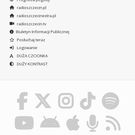
radioszczecin.pl
radioszczecinextra.pl
radioszczecin.tv
Biuletyn Informacji Publicznej
Posłuchaj teraz
Logowanie
DUŻA CZCIONKA
DUŻY KONTRAST