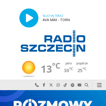
SŁUCHAJ TERAZ
AVA MAX - TORN
°C
jutro
pojutrze
13
°C
°C
30
25
Najlepiej po prostu do nas zadzwoń
Odwiedź nas na Facebook-u
Odwiedź nas na X
Odwiedź nas na Instagram-ie
Odwiedź nas na TikTok-u
Szukaj nas na Spotify
Wyślij do nas w
Szukaj