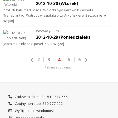
2012-10-30 (Wtorek)
prof. dr hab. med. Maciej Wójcicki były Kierownik Zespołu
Transplantacji Wątroby w szpitalu przy Arkońskiej w Szczecinie
»
więcej
2006-08-08, godz. 19:14
2012-10-29 (Poniedziałek)
Joachim Brudziński poseł PiS
» więcej
2
3
4
5
6
195 na 20 stronach
Zadzwoń do studia: 510 777 666
Czujny non stop: 510 777 222
Wyślij do nas wiadomość
Prognoza pogody