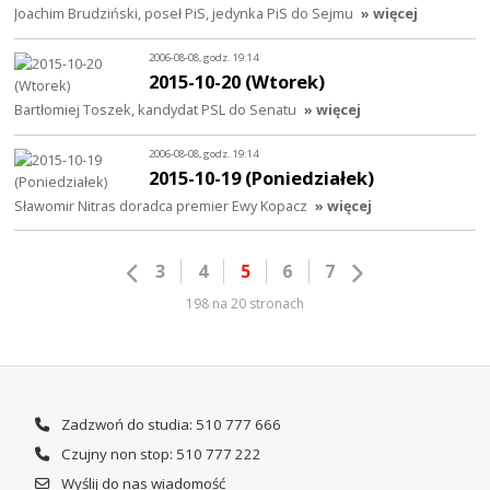
Joachim Brudziński, poseł PiS, jedynka PiS do Sejmu
» więcej
2006-08-08, godz. 19:14
2015-10-20 (Wtorek)
Bartłomiej Toszek, kandydat PSL do Senatu
» więcej
2006-08-08, godz. 19:14
2015-10-19 (Poniedziałek)
Sławomir Nitras doradca premier Ewy Kopacz
» więcej
3
4
5
6
7
198 na 20 stronach
Zadzwoń do studia: 510 777 666
Czujny non stop: 510 777 222
Wyślij do nas wiadomość