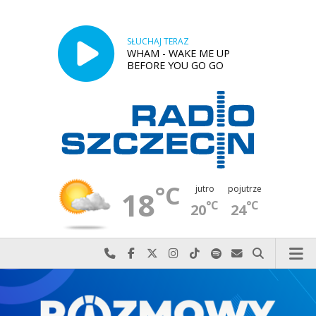
SŁUCHAJ TERAZ
WHAM - WAKE ME UP
BEFORE YOU GO GO
°C
jutro
pojutrze
18
°C
°C
20
24
Najlepiej po prostu do nas zadzwoń
Odwiedź nas na Facebook-u
Odwiedź nas na X
Odwiedź nas na Instagram-ie
Odwiedź nas na TikTok-u
Szukaj nas na Spotify
Wyślij do nas w
Szukaj