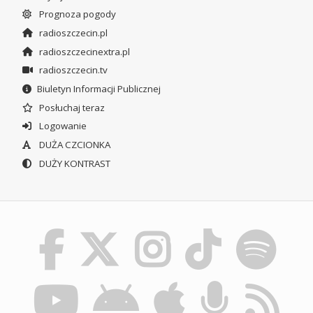
Prognoza pogody
radioszczecin.pl
radioszczecinextra.pl
radioszczecin.tv
Biuletyn Informacji Publicznej
Posłuchaj teraz
Logowanie
DUŻA CZCIONKA
DUŻY KONTRAST