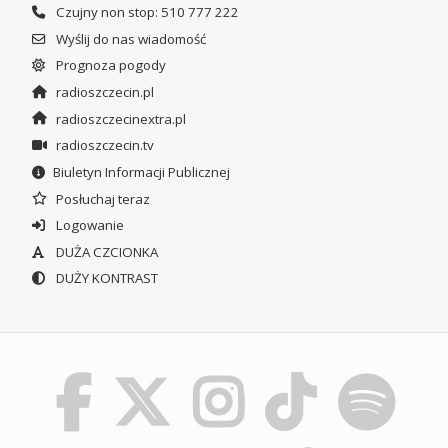
Czujny non stop: 510 777 222
Wyślij do nas wiadomość
Prognoza pogody
radioszczecin.pl
radioszczecinextra.pl
radioszczecin.tv
Biuletyn Informacji Publicznej
Posłuchaj teraz
Logowanie
DUŻA CZCIONKA
DUŻY KONTRAST