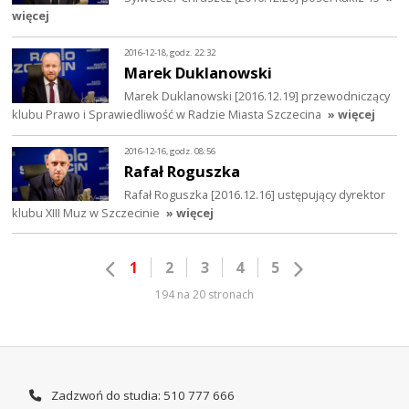
więcej
2016-12-18, godz. 22:32
Marek Duklanowski
Marek Duklanowski [2016.12.19] przewodniczący
klubu Prawo i Sprawiedliwość w Radzie Miasta Szczecina
» więcej
2016-12-16, godz. 08:56
Rafał Roguszka
Rafał Roguszka [2016.12.16] ustępujący dyrektor
klubu XIII Muz w Szczecinie
» więcej
1
2
3
4
5
194 na 20 stronach
Zadzwoń do studia: 510 777 666