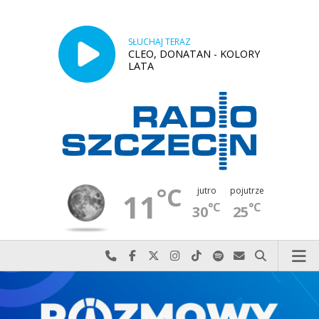
SŁUCHAJ TERAZ
CLEO, DONATAN - KOLORY
LATA
°C
jutro
pojutrze
11
°C
°C
30
25
Najlepiej po prostu do nas zadzwoń
Odwiedź nas na Facebook-u
Odwiedź nas na X
Odwiedź nas na Instagram-ie
Odwiedź nas na TikTok-u
Szukaj nas na Spotify
Wyślij do nas w
Szukaj