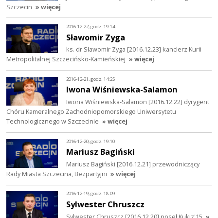
Szczecin
» więcej
2016-12-22, godz. 19:14
Sławomir Zyga
ks. dr Sławomir Zyga [2016.12.23] kanclerz Kurii
Metropolitalnej Szczecińsko-Kamieńskiej
» więcej
2016-12-21, godz. 14:25
Iwona Wiśniewska-Salamon
Iwona Wiśniewska-Salamon [2016.12.22] dyrygent
Chóru Kameralnego Zachodniopomorskiego Uniwersytetu
Technologicznego w Szczecinie
» więcej
2016-12-20, godz. 19:10
Mariusz Bagiński
Mariusz Bagiński [2016.12.21] przewodniczący
Rady Miasta Szczecina, Bezpartyjni
» więcej
2016-12-19, godz. 18:09
Sylwester Chruszcz
Sylwester Chruszcz [2016.12.20] poseł Kukiz'15
»