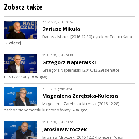
Zobacz także
2016-12-30, godz. 08:52
Dariusz Mikuła
Dariusz Mikuła [2016.12.30] dyrektor Teatru Kana
» więcej
2016-12-29, godz. 08:51
Grzegorz Napieralski
Grzegorz Napieralski [2016.12.29] senator
niezrzeszony
» więcej
2016-12-28, godz. 08:45
Magdalena Zarębska-Kulesza
Magdalena Zarębska-Kulesza [2016.12.28]
zachodniopomorski kurator oświaty
» więcej
2016-12-26, godz. 15:07
Jarosław Mroczek
Jarosław Mroczek [2016.12.27] prezes Pogoni