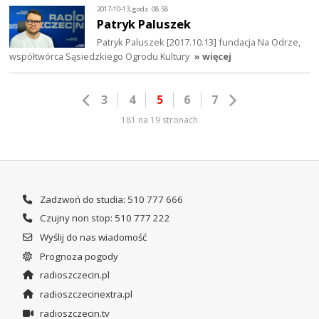
2017-10-13, godz. 08:58
Patryk Paluszek
Patryk Paluszek [2017.10.13] fundacja Na Odrze,
współtwórca Sąsiedzkiego Ogrodu Kultury
» więcej
3
4
5
6
7
181 na 19 stronach
Zadzwoń do studia: 510 777 666
Czujny non stop: 510 777 222
Wyślij do nas wiadomość
Prognoza pogody
radioszczecin.pl
radioszczecinextra.pl
radioszczecin.tv