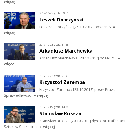
więcej
2017-10-25, godz. 09:11
Leszek Dobrzyński
Leszek Dobrzyński [25.10.2017] poseł PiS
»
więcej
2017-10-23, godz. 17:58
Arkadiusz Marchewka
Arkadiusz Marchewka [24.10.2017] poseł PO
»
więcej
2017-10-22, godz. 21:49
Krzysztof Zaremba
Krzysztof Zaremba [23.10.2017] poseł Prawa i
Sprawiedliwości
» więcej
2017-10-19, godz. 14:38
Stanisław Ruksza
Stanisław Ruksza [20.10.2017] dyrektor Trafostacji
Sztuki w Szczecinie
» więcej