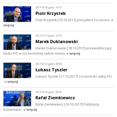
2017-10-18, godz. 19:17
Piotr Krzystek
Piotr Krzystek [19.10.2017] prezydent Szczecina
»
więcej
2017-10-17, godz. 15:37
Marek Duklanowski
Marek Duklanowski [18.10.2017] przewodniczący
klubu PiS w szczecińskiej radzie miasta
» więcej
2017-10-17, godz. 09:00
Łukasz Tyszler
Łukasz Tyszler [17.10.2017] szczeciński radny PO
» więcej
2017-10-16, godz. 08:50
Rafał Ziemkiewicz
Rafał Ziemkiewicz [16.10.2017] Publicysta,
komentator
» więcej