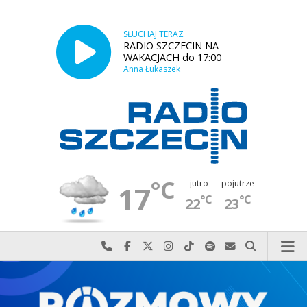
SŁUCHAJ TERAZ
RADIO SZCZECIN NA
WAKACJACH do 17:00
Anna Łukaszek
°C
jutro
pojutrze
17
°C
°C
22
23
Najlepiej po prostu do nas zadzwoń
Odwiedź nas na Facebook-u
Odwiedź nas na X
Odwiedź nas na Instagram-ie
Odwiedź nas na TikTok-u
Szukaj nas na Spotify
Wyślij do nas w
Szukaj