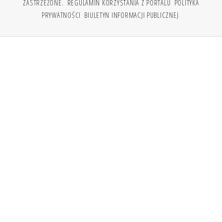
ZASTRZEŻONE.
REGULAMIN KORZYSTANIA Z PORTALU
POLITYKA
PRYWATNOŚCI
BIULETYN INFORMACJI PUBLICZNEJ