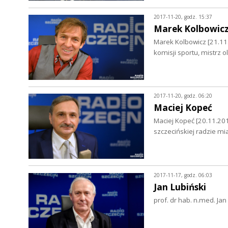
2017-11-20, godz. 15:37
Marek Kolbowic
Marek Kolbowicz [21.11.
komisji sportu, mistrz o
2017-11-20, godz. 06:20
Maciej Kopeć
Maciej Kopeć [20.11.201
szczecińskiej radzie mi
2017-11-17, godz. 06:03
Jan Lubiński
prof. dr hab. n.med. Ja