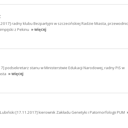
z
2017] radny klubu Bezpartyjni w szczecińskiej Radzie Miasta, przewodni
limpijski z Pekinu
» więcej
7] podsekretarz stanu w Ministerstwie Edukacji Narodowej, radny PiS w
asta
» więcej
n Lubiński [17.11.2017] kierownik Zakładu Genetyki i Patomorfologii PUM