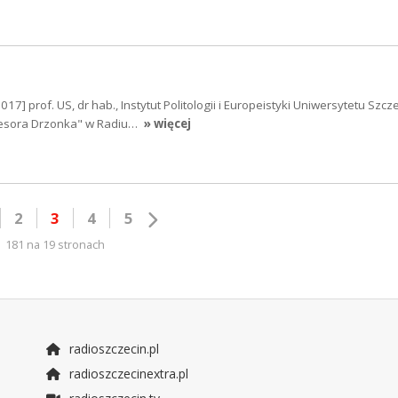
17] prof. US, dr hab., Instytut Politologii i Europeistyki Uniwersytetu Szcz
fesora Drzonka" w Radiu…
» więcej
2
3
4
5
181 na 19 stronach
radioszczecin.pl
radioszczecinextra.pl