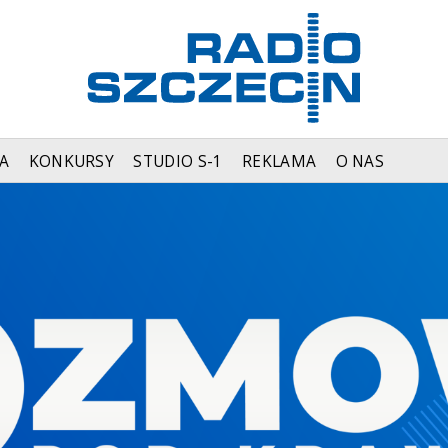
A
KONKURSY
STUDIO S-1
REKLAMA
O NAS