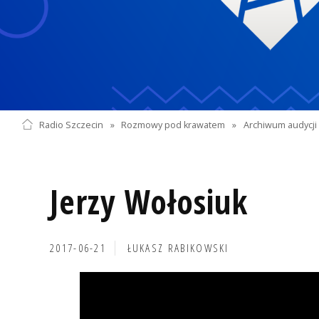
Radio Szczecin
»
Rozmowy pod krawatem
»
Archiwum audycji 
Jerzy Wołosiuk
2017-06-21
ŁUKASZ RABIKOWSKI