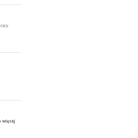
czący
» więcej